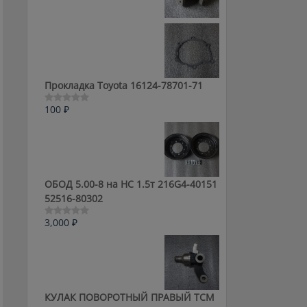
0
из
5
Прокладка Toyota 16124-78701-71
100
₽
Оценка
0
из
5
ОБОД 5.00-8 на HC 1.5т 216G4-40151
52516-80302
3,000
₽
Оценка
0
из
5
КУЛАК ПОВОРОТНЫЙ ПРАВЫЙ ТСМ