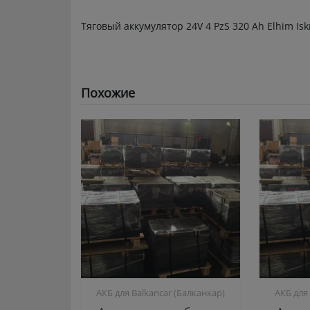
Тяговый аккумулятор 24V 4 PzS 320 Ah Elhim Isk
Похожие
АКБ для Balkanсar (Балканкар)
АКБ для