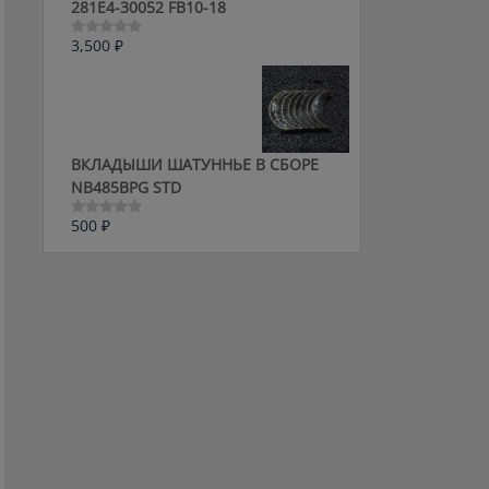
281E4-30052 FB10-18
3,500
₽
Оценка
0
из
5
ВКЛАДЫШИ ШАТУННЬЕ В СБОРЕ
NB485BPG STD
500
₽
Оценка
0
из
5