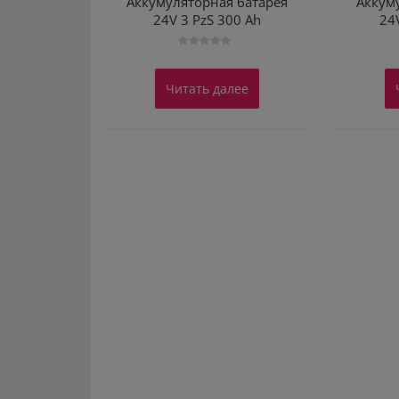
Аккумуляторная батарея
Аккум
24V 3 PzS 300 Ah
24
Оценка
0
из
Читать далее
5