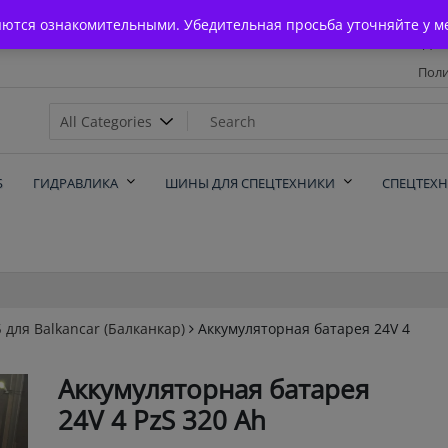
Главная
яются ознакомительными. Убедительная просьба уточняйте у м
Дос
Поли
х
Б
ГИДРАВЛИКА
ШИНЫ ДЛЯ СПЕЦТЕХНИКИ
СПЕЦТЕХ
 для Balkanсar (Балканкар)
Аккумуляторная батарея 24V 4
Аккумуляторная батарея
24V 4 PzS 320 Ah