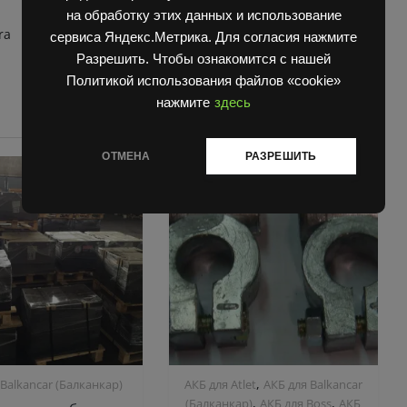
на обработку этих данных и использование
ra
сервиса Яндекс.Метрика. Для согласия нажмите
Разрешить. Чтобы ознакомится с нашей
Политикой использования файлов «cookie»
нажмите
здесь
ОТМЕНА
РАЗРЕШИТЬ
,
 Balkanсar (Балканкар)
АКБ для Atlet
АКБ для Balkanсar
,
,
(Балканкар)
АКБ для Boss
АКБ