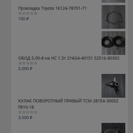
из
5
Прокладка Toyota 16124-78701-71
100
₽
Оценка
0
из
5
ОБОД 5.00-8 на HC 1.5т 216G4-40151 52516-80302
3,000
₽
Оценка
0
из
5
КУЛАК ПОВОРОТНЫЙ ПРАВЫЙ ТСМ 281E4-30052
FB10-18
3,500
₽
Оценка
0
из
5