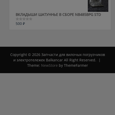
ВКЛАДЫШИ ШАТУННЬЕ В СБОРЕ NB485BPG STD
500
₽
Оценка
0
из
5
Copyright © 2026 Запчасти для вилочых погрузчиков
и электротележек Balkancar All Right Reserved.
|
Theme:
NewStore
by ThemeFarmer