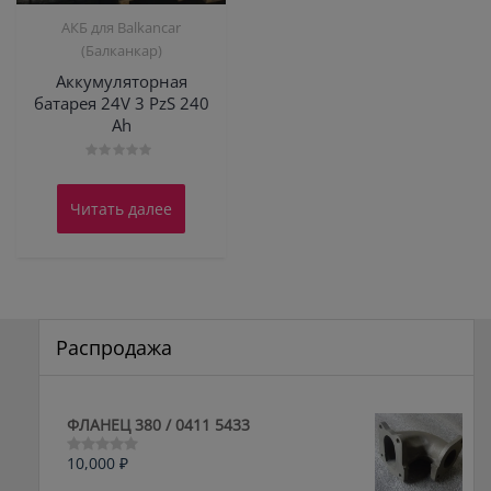
АКБ для Balkanсar
(Балканкар)
Аккумуляторная
батарея 24V 3 PzS 240
Ah
Оценка
0
из
Читать далее
5
Распродажа
ФЛАНЕЦ 380 / 0411 5433
10,000
₽
Оценка
0