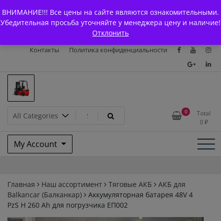
Skip
+7 (903) 294-61-75
info@bcarparts.ru
ВНИМАНИЕ!!! Все цены на сайте являются ознакомительными.
to
Главная
Магазин
О Компании
Каталоги
Убедительная просьба уточняйте у менеджера цену и наличие!
content
Отклонить
Сертификаты
Доставка и оплата
Гарантия
Вакансии
Контакты
Политика конфиденциальности
Запчасти для вилочых
0
Total
0
₽
погрузчиков и
My Account
электротележек Balkancar
Главная
Наш ассортимент
Тяговые АКБ
АКБ для
Balkanсar (Балканкар)
Аккумуляторная батарея 48V 4
PzS Н 260 Ah для погрузчика ЕП002