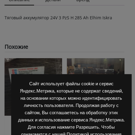
Тяговый аккумулятор 24V 3 PzS Н 285 Ah Elhim Iskra
Похожие
Сайт использует файлы cookie и сервис
Яндекс.Метрика, которые не содержат сведений,
на основании которых можно идентифицировать
личность пользователя. Продолжая работу с
сайтом, Вы соглашаетесь на обработку этих
данных и использование сервиса Яндекс.Метрика.
АКБ для Balkanсar
АКБ для Balkanсar
Для согласия нажмите Разрешить. Чтобы
(Балканкар)
(Балканкар)
ознакомится с нашей Политикой использования