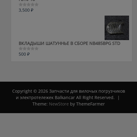
3,500
₽
Оценка
0
из
5
ВКЛАДЫШИ ШАТУННЬЕ В СБОРЕ NB485BPG STD
500
₽
Оценка
0
из
5
Copyright © 2026 Запчасти для вилочых погрузчиков
и электротележек Balkancar All Right Reserved.
|
Theme:
NewStore
by ThemeFarmer