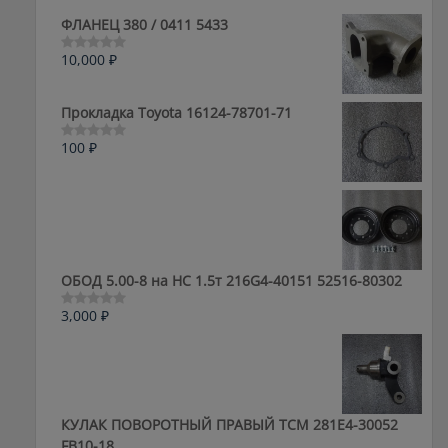
ФЛАНЕЦ 380 / 0411 5433
10,000
₽
Оценка
0
из
5
Прокладка Toyota 16124-78701-71
100
₽
Оценка
0
из
5
ОБОД 5.00-8 на HC 1.5т 216G4-40151 52516-80302
3,000
₽
Оценка
0
из
5
КУЛАК ПОВОРОТНЫЙ ПРАВЫЙ ТСМ 281E4-30052
FB10-18