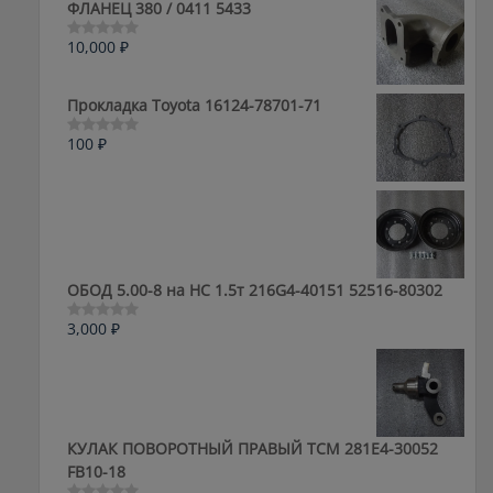
ФЛАНЕЦ 380 / 0411 5433
10,000
₽
Оценка
0
из
5
Прокладка Toyota 16124-78701-71
100
₽
Оценка
0
из
5
ОБОД 5.00-8 на HC 1.5т 216G4-40151 52516-80302
3,000
₽
Оценка
0
из
5
КУЛАК ПОВОРОТНЫЙ ПРАВЫЙ ТСМ 281E4-30052
FB10-18