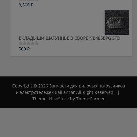
3,500
₽
Оценка
0
из
5
ВКЛАДЫШИ ШАТУННЬЕ В СБОРЕ NB485BPG STD
500
₽
Оценка
0
из
5
Copyright © 2026 Запчасти для вилочых погрузчиков
и электротележек Balkancar All Right Reserved.
|
Theme:
NewStore
by ThemeFarmer