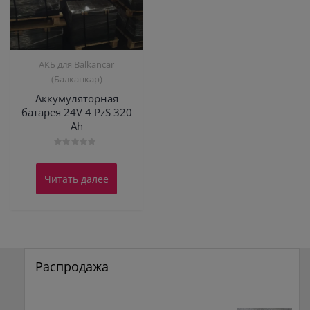
АКБ для Balkanсar
(Балканкар)
Аккумуляторная
батарея 24V 4 PzS 320
Ah
Оценка
0
из
Читать далее
5
Распродажа