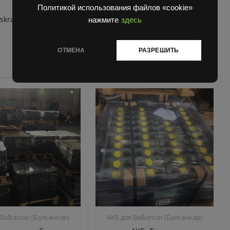
Политикой использования файлов «cookie»
skra
нажмите
здесь
ОТМЕНА
РАЗРЕШИТЬ
 Balkanсar (Балканкар)
АКБ для Balkanсar (Балканкар)