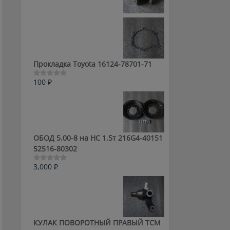
0
из
5
Прокладка Toyota 16124-78701-71
100
₽
Оценка
0
из
5
ОБОД 5.00-8 на HC 1.5т 216G4-40151
52516-80302
3,000
₽
Оценка
0
из
5
КУЛАК ПОВОРОТНЫЙ ПРАВЫЙ ТСМ