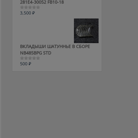
281E4-30052 FB10-18
3,500
₽
Оценка
0
из
5
ВКЛАДЫШИ ШАТУННЬЕ В СБОРЕ
NB485BPG STD
500
₽
Оценка
0
из
5