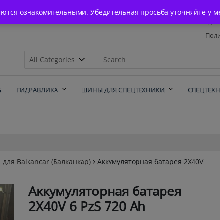
Главная
яются ознакомительными. Убедительная просьба уточняйте у м
Дос
Поли
х
Б
ГИДРАВЛИКА
ШИНЫ ДЛЯ СПЕЦТЕХНИКИ
СПЕЦТЕХ
 для Balkanсar (Балканкар)
Аккумуляторная батарея 2X40V
Аккумуляторная батарея
2X40V 6 PzS 720 Ah