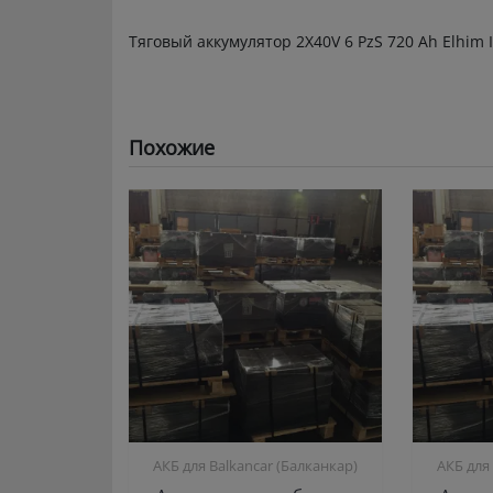
Тяговый аккумулятор 2X40V 6 PzS 720 Ah Elhim I
Похожие
АКБ для Balkanсar (Балканкар)
АКБ для