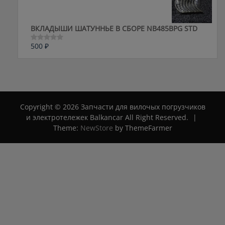
ВКЛАДЫШИ ШАТУННЬЕ В СБОРЕ NB485BPG STD
500
₽
Оценка
0
из
5
Copyright © 2026 Запчасти для вилочых погрузчиков
и электротележек Balkancar All Right Reserved.
|
Theme:
NewStore
by ThemeFarmer