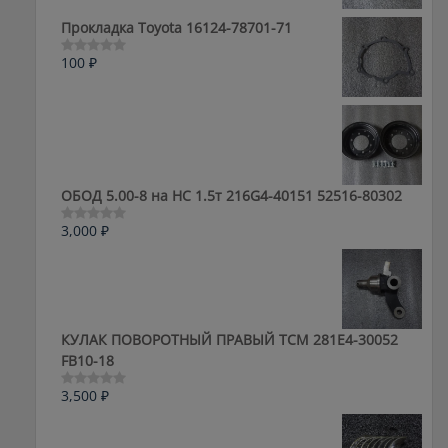
из
5
Прокладка Toyota 16124-78701-71
100
₽
Оценка
0
из
5
ОБОД 5.00-8 на HC 1.5т 216G4-40151 52516-80302
3,000
₽
Оценка
0
из
5
КУЛАК ПОВОРОТНЫЙ ПРАВЫЙ ТСМ 281E4-30052
FB10-18
3,500
₽
Оценка
0
из
5