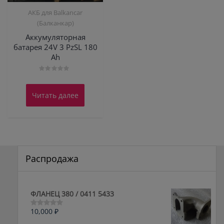
АКБ для Balkanсar
(Балканкар)
Аккумуляторная
батарея 24V 3 PzSL 180
Ah
Оценка
0
из
Читать далее
5
Распродажа
ФЛАНЕЦ 380 / 0411 5433
10,000
₽
Оценка
0