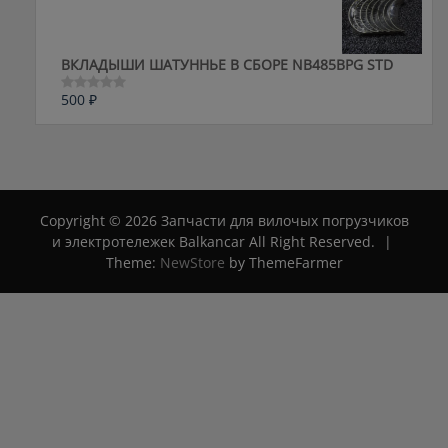
5
ВКЛАДЫШИ ШАТУННЬЕ В СБОРЕ NB485BPG STD
500
₽
Оценка
0
из
5
Copyright © 2026 Запчасти для вилочых погрузчиков
и электротележек Balkancar All Right Reserved.
|
Theme:
NewStore
by ThemeFarmer