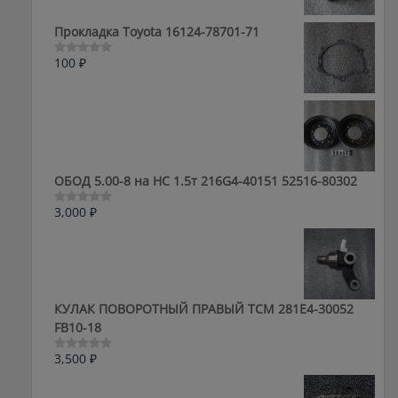
из
5
Прокладка Toyota 16124-78701-71
100
₽
Оценка
0
из
5
ОБОД 5.00-8 на HC 1.5т 216G4-40151 52516-80302
3,000
₽
Оценка
0
из
5
КУЛАК ПОВОРОТНЫЙ ПРАВЫЙ ТСМ 281E4-30052
FB10-18
3,500
₽
Оценка
0
из