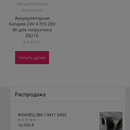
АКБ для Balkanсar
(Балканкар)
Аккумуляторная
батарея 24V 4 PzS 280
Ah для погрузчика
ЕВ210
Оценка
0
из
Читать далее
5
Распродажа
ФЛАНЕЦ 380 / 0411 5433
10,000
₽
Оценка
0