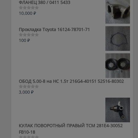
ФЛАНЕЦ 380 / 0411 5433
10,000
₽
Оценка
0
из
5
Прокладка Toyota 16124-78701-71
100
₽
Оценка
0
из
5
ОБОД 5.00-8 на HC 1.5т 216G4-40151 52516-80302
3,000
₽
Оценка
0
из
5
КУЛАК ПОВОРОТНЫЙ ПРАВЫЙ ТСМ 281E4-30052
FB10-18