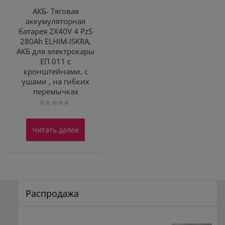
АКБ- Тяговая
аккумуляторная
батарея 2X40V 4 PzS
280Ah ELHIM-ISKRA,
АКБ для электрокары
ЕП 011 с
кронштейнами, с
ушами , на гибких
перемычках
Оценка
0
из
Читать далее
5
Распродажа