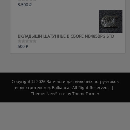
3,500
₽
Оценка
0
из
5
ВКЛАДЫШИ ШАТУННЬЕ В СБОРЕ NB485BPG STD
500
₽
Оценка
0
из
5
Copyright © 2026 Запчасти для вилочых погрузчиков
и электротележек Balkancar All Right Reserved.
|
Theme:
NewStore
by ThemeFarmer