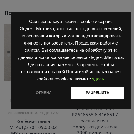
Похожие
Сайт использует файлы cookie и сервис
Яндекс.Метрика, которые не содержат сведений,
на основании которых можно идентифицировать
личность пользователя. Продолжая работу с
сайтом, Вы соглашаетесь на обработку этих
данных и использование сервиса Яндекс.Метрика.
Для согласия нажмите Разрешить. Чтобы
ознакомится с нашей Политикой использования
файлов «cookie» нажмите
здесь
,
,
Запчасти Балканкар
Двигатель Д3900
Запчасти
ОТМЕНА
РАЗРЕШИТЬ
,
,
Погрузчик ДВ 1661 , 1621
Балканкар
ТНВД
Погрузчик ДВ 1792, 1788,
2500/3900
,
1794, 1784, 1786
Распылитель 3900
Управляемый мост ДВ 1792
B2646565 6 416651 /
распылитель
Колёсная гайка
форсунки двигателя
М14х1,5 701 09.00.02
3900 вилочного
МУ / колесная гайка