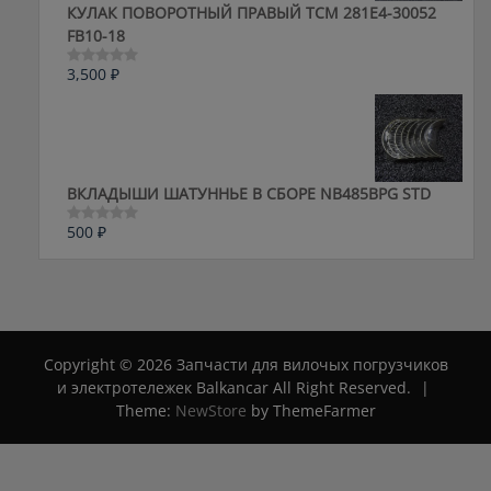
КУЛАК ПОВОРОТНЫЙ ПРАВЫЙ ТСМ 281E4-30052
FB10-18
3,500
₽
Оценка
0
из
5
ВКЛАДЫШИ ШАТУННЬЕ В СБОРЕ NB485BPG STD
500
₽
Оценка
0
из
5
Copyright © 2026 Запчасти для вилочых погрузчиков
и электротележек Balkancar All Right Reserved.
|
Theme:
NewStore
by ThemeFarmer