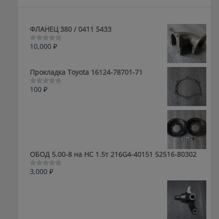
ФЛАНЕЦ 380 / 0411 5433
10,000
₽
Оценка
0
из
5
Прокладка Toyota 16124-78701-71
100
₽
Оценка
0
из
5
ОБОД 5.00-8 на HC 1.5т 216G4-40151 52516-80302
3,000
₽
Оценка
0
из
5