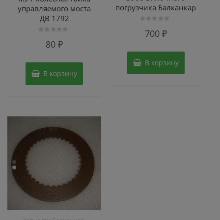
погрузчика Балканкар
управляемого моста
ДВ 1792
Оценка
700
₽
0
Оценка
из
80
₽
0
5
из
5
В корзину
В корзину