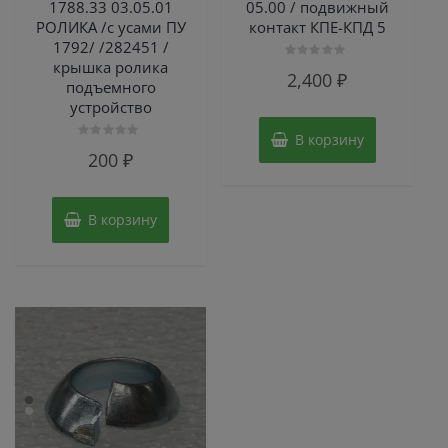
1788.33 03.05.01
05.00 / подвижный
РОЛИКА /с усами ПУ
контакт КПЕ-КПД 5
1792/ /282451 /
крышка ролика
Оценка
2,400
₽
0
подъемного
из
устройство
5
В корзину
Оценка
200
₽
0
из
5
В корзину