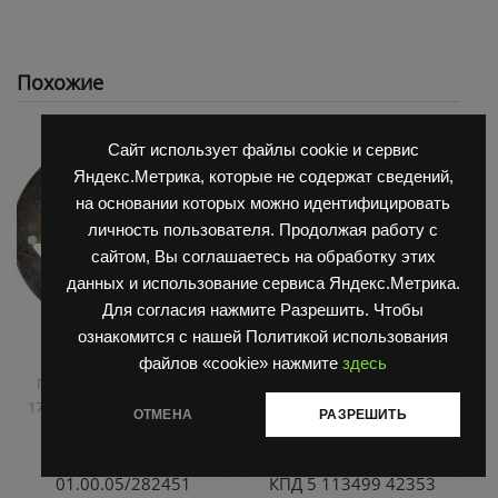
Похожие
Сайт использует файлы cookie и сервис
Яндекс.Метрика, которые не содержат сведений,
на основании которых можно идентифицировать
личность пользователя. Продолжая работу с
сайтом, Вы соглашаетесь на обработку этих
данных и использование сервиса Яндекс.Метрика.
Для согласия нажмите Разрешить. Чтобы
ознакомится с нашей Политикой использования
,
,
Запчасти Балканкар
Запчасти Балканкар
файлов «cookie» нажмите
здесь
Погрузчик ДВ 1792, 1788,
Запчасти ЕП 001 / ЕП 006 /
,
,
1794, 1784, 1786
Погрузчик
ЕП 011 / ЕС 301
Погрузчик
ОТМЕНА
РАЗРЕШИТЬ
ЕВ 735
ЕВ 687
Крышка 8620
Контактный мост КПЕ-
01.00.05/282451
КПД 5 113499 42353