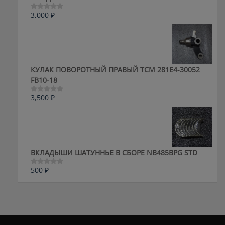
3,000
₽
Оценка
0
из
5
КУЛАК ПОВОРОТНЫЙ ПРАВЫЙ ТСМ 281E4-30052
FB10-18
3,500
₽
Оценка
0
из
5
ВКЛАДЫШИ ШАТУННЬЕ В СБОРЕ NB485BPG STD
500
₽
Оценка
0
из
5