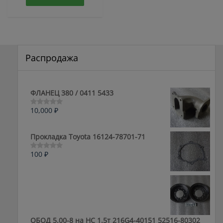
Распродажа
ФЛАНЕЦ 380 / 0411 5433
10,000
₽
Оценка
0
из
5
Прокладка Toyota 16124-78701-71
100
₽
Оценка
0
из
5
ОБОД 5.00-8 на HC 1.5т 216G4-40151 52516-80302