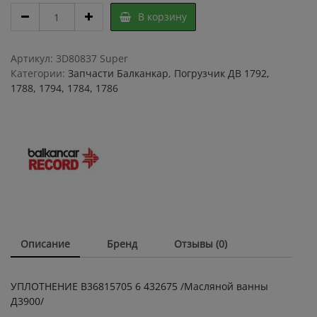
УПЛОТНЕНИЕ
В корзину
В36815705
6
432675
Артикул:
3D80837 Super
/
Категории:
Запчасти Балканкар
,
Погрузчик ДВ 1792,
Масляной
1788, 1794, 1784, 1786
ванны
Д3900/
quantity
Описание
Бренд
Отзывы (0)
УПЛОТНЕНИЕ В36815705 6 432675 /Масляной ванны
Д3900/