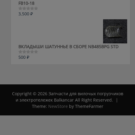
FB10-18
3,500
₽
Оценка
0
из
5
ВКЛАДЫШИ ШАТУННЬЕ В СБОРЕ NB485BPG STD
500
₽
Оценка
0
из
5
Copyright © 2026 Запчасти для вилочых погрузчиков
и электротележек Balkancar All Right Reserved.
|
Theme:
NewStore
by ThemeFarmer