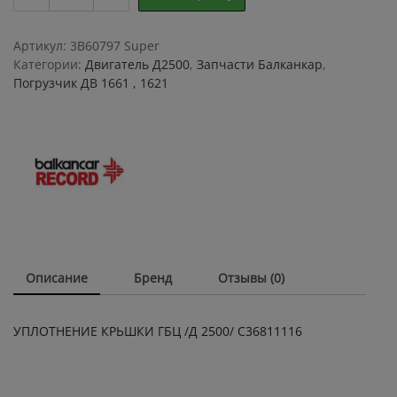
КРЬШКИ
ГБЦ
/
Артикул:
3B60797 Super
Д
Категории:
Двигатель Д2500
,
Запчасти Балканкар
,
2500/
Погрузчик ДВ 1661 , 1621
С36811116
quantity
Описание
Бренд
Отзывы (0)
УПЛОТНЕНИЕ КРЬШКИ ГБЦ /Д 2500/ С36811116