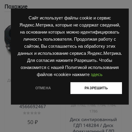
Похожие
Сайт использует файлы cookie и сервис
Яндекс.Метрика, которые не содержат сведений,
на основании которых можно идентифицировать
личность пользователя. Продолжая работу с
сайтом, Вы соглашаетесь на обработку этих
данных и использование сервиса Яндекс.Метрика.
Для согласия нажмите Разрешить. Чтобы
ознакомится с нашей Политикой использования
файлов «cookie» нажмите
здесь
,
,
Двигатель Д3900
Запчасти
Запчасти Балканкар
Балканкар
Коробка ГДП(АКПП)
ОТМЕНА
РАЗРЕШИТЬ
,
6860/6855/6870
Погрузчик
Маслоотражатель
,
ДВ 1661 , 1621
Погрузчик
33817402 6 402758
ДВ 1792, 1788, 1794, 1784,
4566692467
1786
Диск синтированный
Оценка
50
₽
0
ГДП 148284 / Диск
из
5
фрикционный ГДП