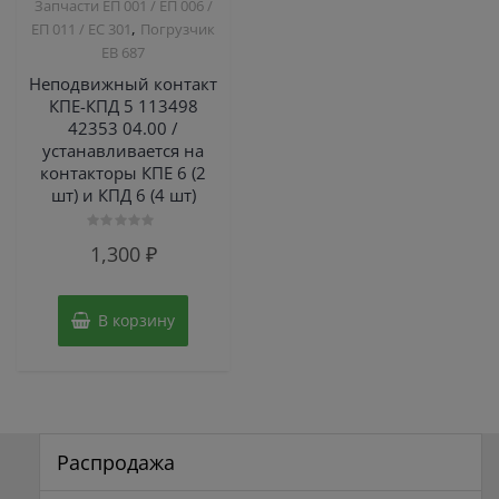
Запчасти ЕП 001 / ЕП 006 /
,
ЕП 011 / ЕС 301
Погрузчик
ЕВ 687
Неподвижный контакт
КПЕ-КПД 5 113498
42353 04.00 /
устанавливается на
контакторы КПЕ 6 (2
шт) и КПД 6 (4 шт)
Оценка
1,300
₽
0
из
5
В корзину
Распродажа