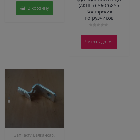
(АКПП) 6860/6855
В корзину
Болгарских
погрузчиков
Оценка
0
из
Читать далее
5
,
Запчасти Балканкар