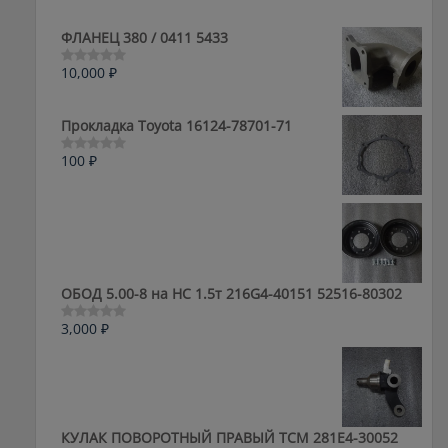
ФЛАНЕЦ 380 / 0411 5433
10,000
₽
Оценка
0
из
5
Прокладка Toyota 16124-78701-71
100
₽
Оценка
0
из
5
ОБОД 5.00-8 на HC 1.5т 216G4-40151 52516-80302
3,000
₽
Оценка
0
из
5
КУЛАК ПОВОРОТНЫЙ ПРАВЫЙ ТСМ 281E4-30052