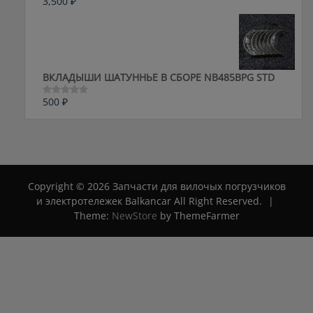
3,500
₽
Оценка
0
из
5
ВКЛАДЫШИ ШАТУННЬЕ В СБОРЕ NB485BPG STD
500
₽
Оценка
0
из
5
Copyright © 2026 Запчасти для вилочых погрузчиков
и электротележек Balkancar All Right Reserved.
|
Theme:
NewStore
by ThemeFarmer