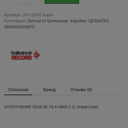
5534
00.18-
А
Артикул:
2K115500 Super
6860.5,
Категории:
Запчасти Балканкар
,
Коробка ГДП(АКПП)
2
6860/6855/6870
отверстия
quantity
Описание
Бренд
Отзывы (0)
УПЛОТНЕНИЕ 5534 00.18-А 6860.5 (2 отверстия)