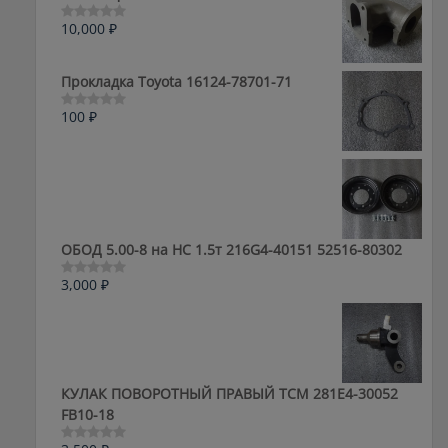
10,000
₽
Оценка
0
из
5
Прокладка Toyota 16124-78701-71
100
₽
Оценка
0
из
5
ОБОД 5.00-8 на HC 1.5т 216G4-40151 52516-80302
3,000
₽
Оценка
0
из
5
КУЛАК ПОВОРОТНЫЙ ПРАВЫЙ ТСМ 281E4-30052
FB10-18