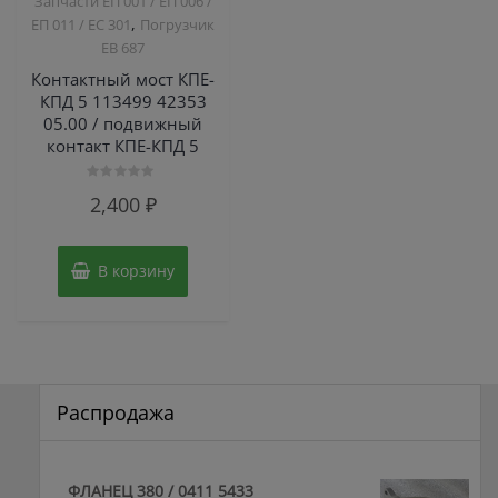
Запчасти ЕП 001 / ЕП 006 /
,
ЕП 011 / ЕС 301
Погрузчик
ЕВ 687
Контактный мост КПЕ-
КПД 5 113499 42353
05.00 / подвижный
контакт КПЕ-КПД 5
Оценка
2,400
₽
0
из
5
В корзину
Распродажа
ФЛАНЕЦ 380 / 0411 5433