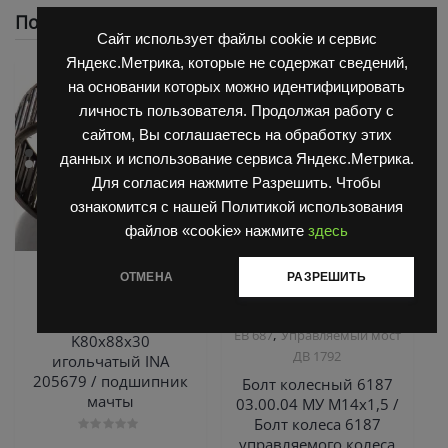
Похожие
Сайт использует файлы cookie и сервис
Яндекс.Метрика, которые не содержат сведений,
на основании которых можно идентифицировать
личность пользователя. Продолжая работу с
сайтом, Вы соглашаетесь на обработку этих
данных и использование сервиса Яндекс.Метрика.
Для согласия нажмите Разрешить. Чтобы
ознакомится с нашей Политикой использования
файлов «cookie» нажмите
здесь
,
,
Запчасти Балканкар
Запчасти Балканкар
ОТМЕНА
РАЗРЕШИТЬ
Погрузчик ЕВ 735
Погрузчик ДВ 1792, 1788,
,
1794, 1784, 1786
Погрузчик
Подшипник
,
ЕВ 687
Управляемый мост
K80х88х30
ДВ 1792
игольчатый INA
205679 / подшипник
Болт колесный 6187
мачты
03.00.04 МУ М14х1,5 /
Болт колеса 6187
управляемого колеса
Оценка