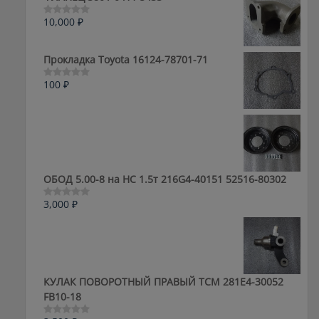
10,000
₽
Оценка
0
из
5
Прокладка Toyota 16124-78701-71
100
₽
Оценка
0
из
5
ОБОД 5.00-8 на HC 1.5т 216G4-40151 52516-80302
3,000
₽
Оценка
0
из
5
КУЛАК ПОВОРОТНЫЙ ПРАВЫЙ ТСМ 281E4-30052
FB10-18