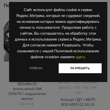
Похожие
Сайт использует файлы cookie и сервис
Яндекс.Метрика, которые не содержат сведений,
на основании которых можно идентифицировать
личность пользователя. Продолжая работу с
сайтом, Вы соглашаетесь на обработку этих
данных и использование сервиса Яндекс.Метрика.
Для согласия нажмите Разрешить. Чтобы
ознакомится с нашей Политикой использования
файлов «cookie» нажмите
здесь
,
,
Запчасти Балканкар
Запчасти Балканкар
ОТМЕНА
РАЗРЕШИТЬ
Погрузчик ЕВ 735
Коробка ГДП(АКПП)
,
6860/6855/6870
Погрузчик
Подшипник
,
ДВ 1661 , 1621
Погрузчик
K80х88х30
ДВ 1792, 1788, 1794, 1784,
игольчатый INA
1786
205679 / подшипник
мачты
Кольцо ГДП / АКПП
Ф30 6855 02.00.10
Оценка