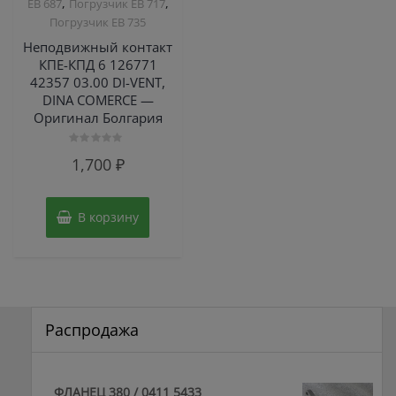
,
,
ЕВ 687
Погрузчик ЕВ 717
Погрузчик ЕВ 735
Неподвижный контакт
КПЕ-КПД 6 126771
42357 03.00 DI-VENT,
DINA COMERCE —
Оригинал Болгария
Оценка
1,700
₽
0
из
5
В корзину
Распродажа
ФЛАНЕЦ 380 / 0411 5433