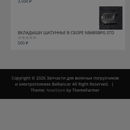
3,500
₽
Оценка
0
из
5
ВКЛАДЫШИ ШАТУННЬЕ В СБОРЕ NB485BPG STD
500
₽
Оценка
0
из
5
Copyright © 2026 Запчасти для вилочых погрузчиков
и электротележек Balkancar All Right Reserved.
|
Theme:
NewStore
by ThemeFarmer