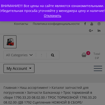
Skip
+7 (903) 294-61-75
info@bcarparts.ru
ВНИМАНИЕ!!! Все цены на сайте являются ознакомительными.
to
Главная
Магазин
О Компании
Каталоги
Убедительная просьба уточняйте у менеджера цену и наличие!
content
Отклонить
Сертификаты
Доставка и оплата
Гарантия
Вакансии
Контакты
Политика конфиденциальности
Запчасти для вилочых
0
Total
0
₽
погрузчиков и
My Account
электротележек Balkancar
Главная
Наш ассортимент
Каталог запчастей для
погрузчиков
Запчасти Балканкар
Трос тормозной в
сборе 1790.33.20 08.02.00 / ТРОС ТОРМОЗНОЙ 1790.33.20
08.02.00 /ДВ 1792 Сцепления НОЖНОЙ В СБОРЕ/