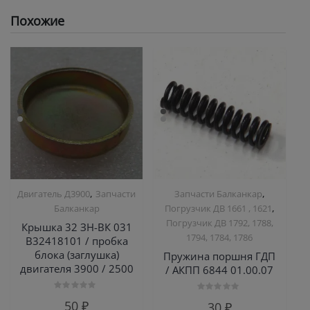
Похожие
,
,
Двигатель Д3900
Запчасти
Запчасти Балканкар
,
Балканкар
Погрузчик ДВ 1661 , 1621
Погрузчик ДВ 1792, 1788,
Крышка 32 ЗН-ВК 031
1794, 1784, 1786
В32418101 / пробка
блока (заглушка)
Пружина поршня ГДП
двигателя 3900 / 2500
/ АКПП 6844 01.00.07
Оценка
Оценка
50
₽
30
₽
0
0