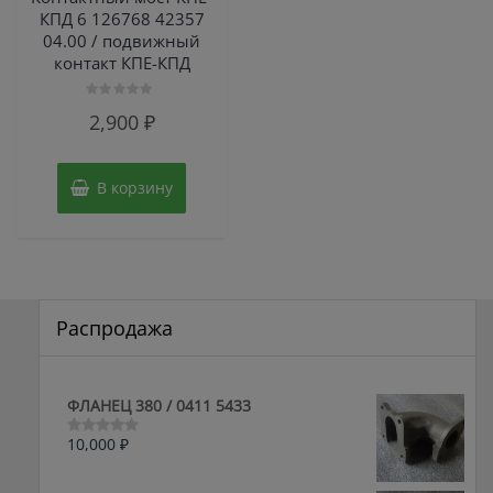
КПД 6 126768 42357
04.00 / подвижный
контакт КПЕ-КПД
Оценка
2,900
₽
0
из
5
В корзину
Распродажа
ФЛАНЕЦ 380 / 0411 5433
10,000
₽
Оценка
0
из