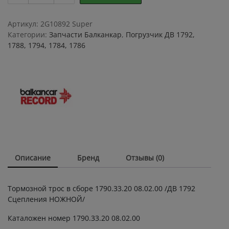
в
сборе
Артикул:
2G10892 Super
1790.33.20
Категории:
Запчасти Балканкар
,
Погрузчик ДВ 1792,
08.02.00
1788, 1794, 1784, 1786
/
ТРОС
ТОРМОЗНОЙ
1790.33.20
08.02.00
/
ДВ
1792
Сцепления
НОЖНОЙ
Описание
Бренд
Отзывы (0)
В
СБОРЕ/
quantity
Тормозной трос в сборе 1790.33.20 08.02.00 /ДВ 1792
Сцепления НОЖНОЙ/
Каталожен номер 1790.33.20 08.02.00