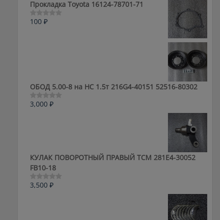
5
Прокладка Toyota 16124-78701-71
100
₽
Оценка
0
из
5
ОБОД 5.00-8 на HC 1.5т 216G4-40151 52516-80302
3,000
₽
Оценка
0
из
5
КУЛАК ПОВОРОТНЫЙ ПРАВЫЙ ТСМ 281E4-30052
FB10-18
3,500
₽
Оценка
0
из
5