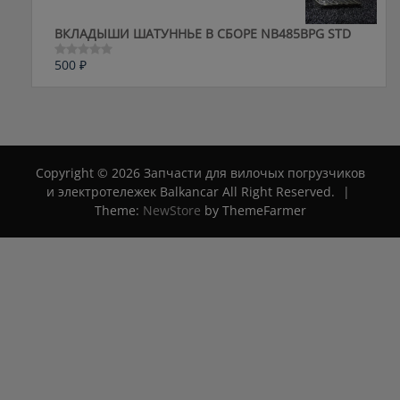
ВКЛАДЫШИ ШАТУННЬЕ В СБОРЕ NB485BPG STD
500
₽
Оценка
0
из
5
Copyright © 2026 Запчасти для вилочых погрузчиков
и электротележек Balkancar All Right Reserved.
|
Theme:
NewStore
by ThemeFarmer