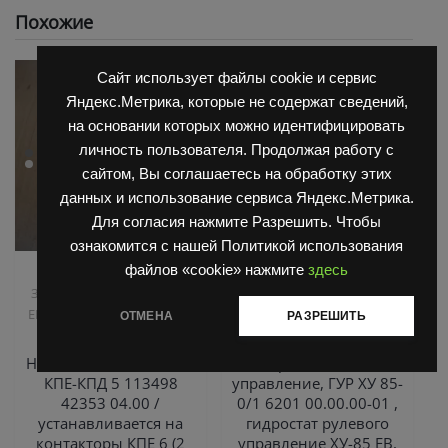
Похожие
Сайт использует файлы cookie и сервис
Яндекс.Метрика, которые не содержат сведений,
на основании которых можно идентифицировать
личность пользователя. Продолжая работу с
сайтом, Вы соглашаетесь на обработку этих
данных и использование сервиса Яндекс.Метрика.
Для согласия нажмите Разрешить. Чтобы
ознакомится с нашей Политикой использования
файлов «cookie» нажмите
здесь
,
,
Запчасти Балканкар
Запчасти Балканкар
Запчасти ЕП 001 / ЕП 006 /
Погрузчик ДВ 1792, 1788,
,
,
ЕП 011 / ЕС 301
Погрузчик
1794, 1784, 1786
Погрузчик
ОТМЕНА
РАЗРЕШИТЬ
ЕВ 687
ЕВ 735
Неподвижный контакт
Гидростатическое
КПЕ-КПД 5 113498
управление, ГУР ХУ 85-
42353 04.00 /
0/1 6201 00.00.00-01 ,
устанавливается на
гидростат рулевого
контакторы КПЕ 6 (2
управление ХУ-85 ЕВ,