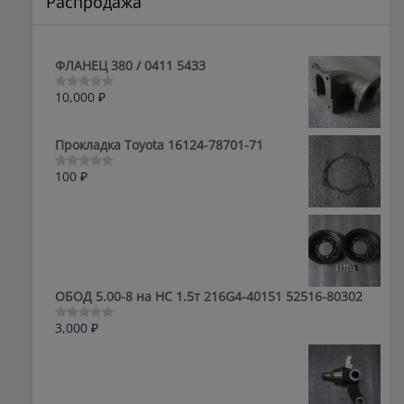
Распродажа
ФЛАНЕЦ 380 / 0411 5433
10,000
₽
Оценка
0
из
5
Прокладка Toyota 16124-78701-71
100
₽
Оценка
0
из
5
ОБОД 5.00-8 на HC 1.5т 216G4-40151 52516-80302
3,000
₽
Оценка
0
из
5