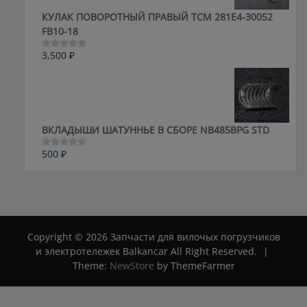
КУЛАК ПОВОРОТНЫЙ ПРАВЫЙ ТСМ 281E4-30052
FB10-18
3,500
₽
Оценка
0
из
5
ВКЛАДЫШИ ШАТУННЬЕ В СБОРЕ NB485BPG STD
500
₽
Оценка
0
из
5
Copyright © 2026 Запчасти для вилочых погрузчиков
и электротележек Balkancar All Right Reserved.
|
Theme:
NewStore
by ThemeFarmer