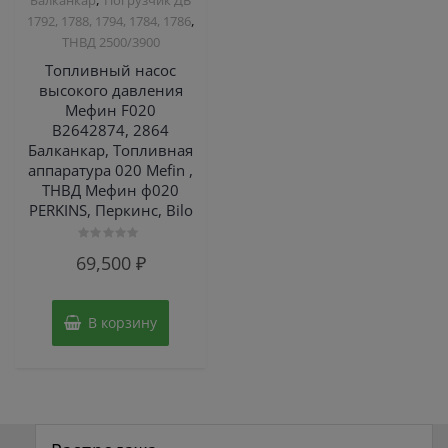
Балканкар
Погрузчик ДВ
,
1792, 1788, 1794, 1784, 1786
ТНВД 2500/3900
Топливный насос
высокого давления
Мефин F020
B2642874, 2864
Балканкар, Топливная
аппаратура 020 Mefin ,
ТНВД Мефин ф020
PERKINS, Перкинс, Bilo
Оценка
69,500
₽
0
из
5
В корзину