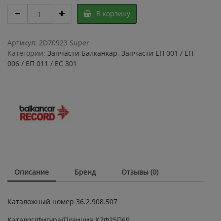
Стоп-
В корзину
сигнал
36.2.908.507
ЕП
Артикул:
2D70923 Super
011
Категории:
Запчасти Балканкар
,
Запчасти ЕП 001 / ЕП
/
006 / ЕП 011 / ЕС 301
006
/
001
quantity
Описание
Бренд
Отзывы (0)
Каталожный номер 36.2.908.507
Каталог/Фигура/Позиция К7Ф25П69