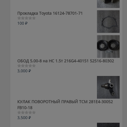
0
из
5
Прокладка Toyota 16124-78701-71
100
₽
Оценка
0
из
5
ОБОД 5.00-8 на HC 1.5т 216G4-40151 52516-80302
3,000
₽
Оценка
0
из
5
КУЛАК ПОВОРОТНЫЙ ПРАВЫЙ ТСМ 281E4-30052
FB10-18
3,500
₽
Оценка
0
из