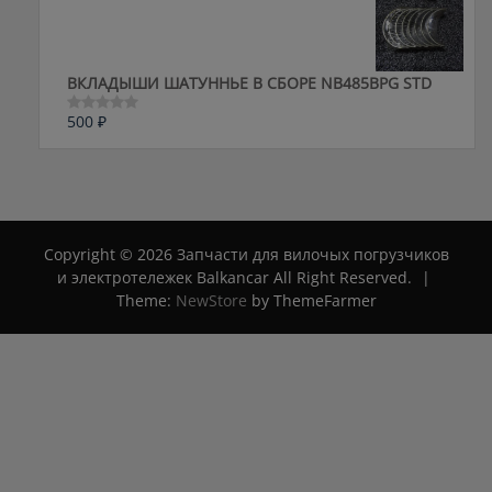
5
ВКЛАДЫШИ ШАТУННЬЕ В СБОРЕ NB485BPG STD
500
₽
Оценка
0
из
5
Copyright © 2026 Запчасти для вилочых погрузчиков
и электротележек Balkancar All Right Reserved.
|
Theme:
NewStore
by ThemeFarmer