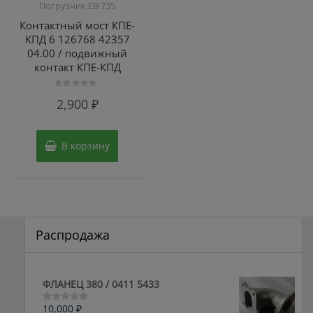
Погрузчик ЕВ 735
Контактный мост КПЕ-
КПД 6 126768 42357
04.00 / подвижный
контакт КПЕ-КПД
Оценка
2,900
₽
0
из
5
В корзину
Распродажа
ФЛАНЕЦ 380 / 0411 5433
10,000
₽
Оценка