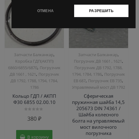
ОТМЕНА
РАЗРЕШИТЬ
,
,
Запчасти Балканкар
Запчасти Балканкар
,
Коробка ГДП(АКПП)
Погрузчик ДВ 1661 , 1621
,
6860/6855/6870
Погрузчик
Погрузчик ДВ 1792, 1788,
,
,
ДВ 1661 , 1621
Погрузчик
1794, 1784, 1786
Погрузчик
,
,
ДВ 1792, 1788, 1794, 1784,
ЕВ 687
Погрузчик ЕВ 735
1786
Управляемый мост ДВ 1792
Кольцо ГДП / АКПП
Сферическая
Ф30 6855 02.00.10
пружинная шайба 14,5
205673 DIN 74361 /
Шайба колесного
Оценка
380
₽
0
болта на управляемый
из
мост вилочного
5
погрузчика
В корзину