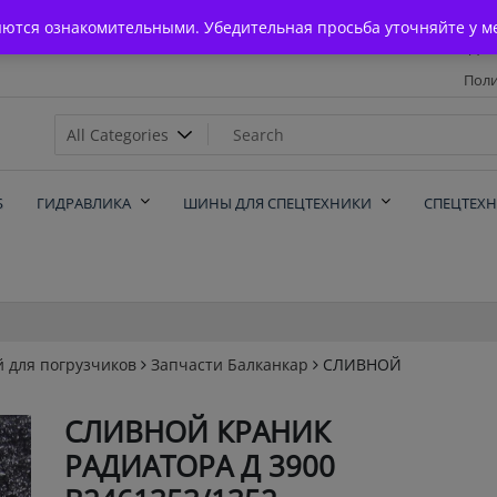
Главная
яются ознакомительными. Убедительная просьба уточняйте у м
Дос
Поли
х
Б
ГИДРАВЛИКА
ШИНЫ ДЛЯ СПЕЦТЕХНИКИ
СПЕЦТЕХ
й для погрузчиков
Запчасти Балканкар
СЛИВНОЙ
СЛИВНОЙ КРАНИК
РАДИАТОРА Д 3900