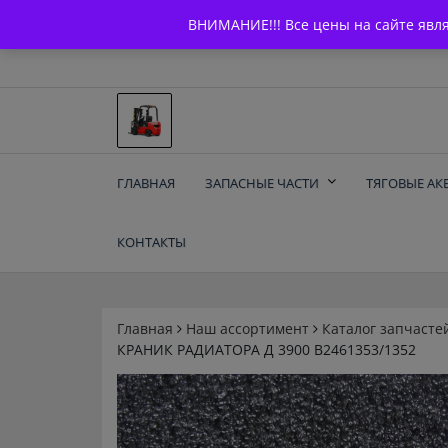
Skip
+7 (903) 294-61-75
info@bcarparts.ru
ВНИМАНИЕ!!! Все цены на сайте явл
to
content
Запчасти для вилочы
ГЛАВНАЯ
ЗАПАСНЫЕ ЧАСТИ
ТЯГОВЫЕ АК
погрузчиков и
КОНТАКТЫ
электротележек
Balkancar
Главная
Наш ассортимент
Каталог запчасте
КРАНИК РАДИАТОРА Д 3900 B2461353/1352