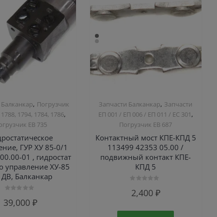
,
,
 Балканкар
Погрузчик
Запчасти Балканкар
Запчасти
,
,
 1788, 1794, 1784, 1786
ЕП 001 / ЕП 006 / ЕП 011 / ЕС 301
огрузчик ЕВ 735
Погрузчик ЕВ 687
дростатическое
Контактный мост КПЕ-КПД 5
ние, ГУР ХУ 85-0/1
113499 42353 05.00 /
00.00-01 , гидростат
подвижный контакт КПЕ-
о управление ХУ-85
КПД 5
, ДВ, Балканкар
Оценка
2,400
₽
0
Оценка
из
39,000
₽
0
5
из
5