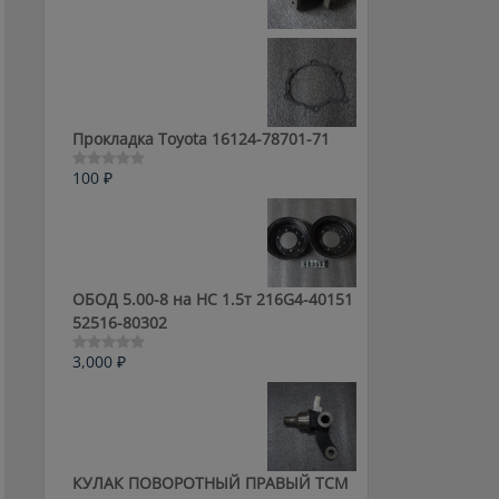
0
из
5
Прокладка Toyota 16124-78701-71
100
₽
Оценка
0
из
5
ОБОД 5.00-8 на HC 1.5т 216G4-40151
52516-80302
3,000
₽
Оценка
0
из
5
КУЛАК ПОВОРОТНЫЙ ПРАВЫЙ ТСМ