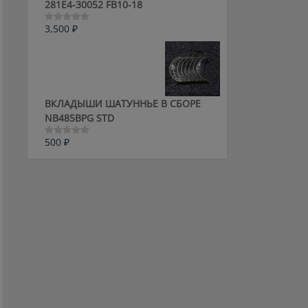
281E4-30052 FB10-18
3,500
₽
Оценка
0
из
5
ВКЛАДЫШИ ШАТУННЬЕ В СБОРЕ
NB485BPG STD
500
₽
Оценка
0
из
5