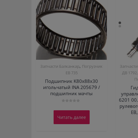
,
Запчасти Балканкар
Погрузчик
Запчасти
ЕВ 735
ДВ 1792,
П
Подшипник K80х88х30
игольчатый INA 205679 /
Ги
подшипник мачты
управле
6201 00.
рулевог
Оценка
0
ЕВ
из
Читать далее
5