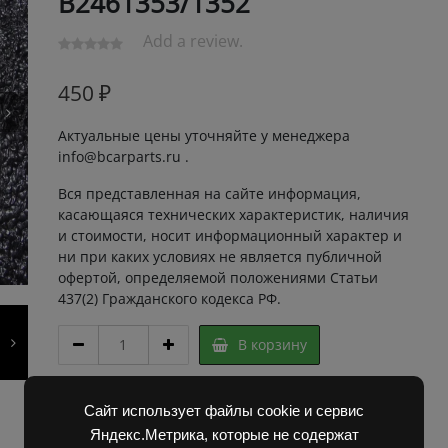
B2461353/1352
Add a review.
450
₽
Актуальные цены уточняйте у менеджера
info@bcarparts.ru .
Вся представленная на сайте информация,
касающаяся технических характеристик, наличия
и стоимости, носит информационный характер и
ни при каких условиях не является публичной
офертой, определяемой положениями Статьи
437(2) Гражданского кодекса РФ.
СЛИВНОЙ
В корзину
КРАНИК
РАДИАТОРА
Д
Артикул:
3A80013 Super
Сайт использует файлы cookie и сервис
3900
Категории:
Запчасти Балканкар
,
Погрузчик ДВ
Яндекс.Метрика, которые не содержат
B2461353/1352
1792, 1788, 1794, 1784, 1786