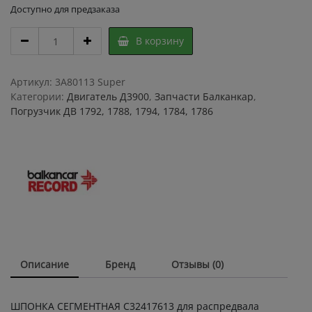
Доступно для предзаказа
ШПОНКА
В корзину
СЕГМЕНТНАЯ
С32417613
для
Артикул:
3A80113 Super
распредвала
Категории:
Двигатель Д3900
,
Запчасти Балканкар
,
Д3900
Погрузчик ДВ 1792, 1788, 1794, 1784, 1786
quantity
Описание
Бренд
Отзывы (0)
ШПОНКА СЕГМЕНТНАЯ С32417613 для распредвала