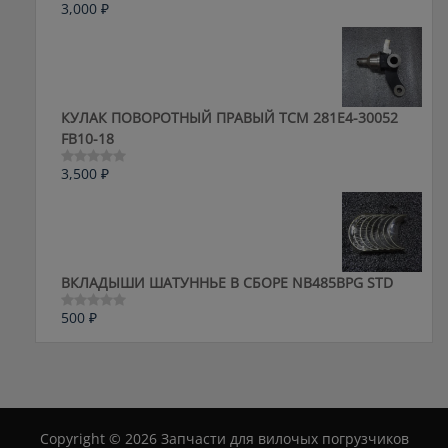
3,000
₽
Оценка
0
из
5
КУЛАК ПОВОРОТНЫЙ ПРАВЫЙ ТСМ 281E4-30052
FB10-18
3,500
₽
Оценка
0
из
5
ВКЛАДЫШИ ШАТУННЬЕ В СБОРЕ NB485BPG STD
500
₽
Оценка
0
из
5
Copyright © 2026 Запчасти для вилочых погрузчиков