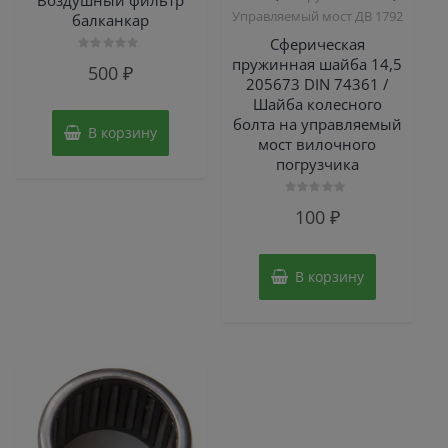
Управляемый мост ДВ 1792
балканкар
Сферическая
пружинная шайба 14,5
Оценка
500
₽
0
205673 DIN 74361 /
из
5
Шайба колесного
болта на управляемый
В корзину
мост вилочного
погрузчика
Оценка
100
₽
0
из
5
В корзину