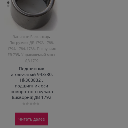
,
Запчасти Балканкар
Погрузчик ДВ 1792, 1788,
,
1794, 1784, 1786
Погрузчик
,
ЕВ 735
Управляемый мост
ДВ 1792
Подшипник
игольчатый 943/30,
Hk303832 ,
подшипник оси
поворотного кулака
(шкворня) ДВ 1792
Оценка
0
из
Читать далее
5