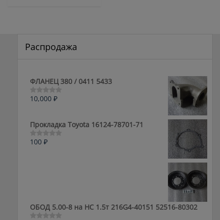
Распродажа
ФЛАНЕЦ 380 / 0411 5433
10,000
₽
Оценка
0
из
5
Прокладка Toyota 16124-78701-71
100
₽
Оценка
0
из
5
ОБОД 5.00-8 на HC 1.5т 216G4-40151 52516-80302