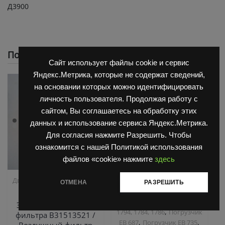
Д3900
Похожие
Сайт использует файлы cookie и сервис
Яндекс.Метрика, которые не содержат сведений,
на основании которых можно идентифицировать
личность пользователя. Продолжая работу с
сайтом, Вы соглашаетесь на обработку этих
данных и использование сервиса Яндекс.Метрика.
Для согласия нажмите Разрешить. Чтобы
ознакомится с нашей Политикой использования
файлов «cookie» нажмите
здесь
,
,
Двигатель Д3900
Запчасти
Запчасти Балканкар
ОТМЕНА
РАЗРЕШИТЬ
,
Балканкар
Погрузчик ДВ 1661 , 1621
Погрузчик ДВ 1792, 1788,
Элемент воздушного
,
1794, 1784, 1786
Погрузчик
фильтра В31513521 /
,
,
ЕВ 687
Погрузчик ЕВ 735
Воздушный фильтр