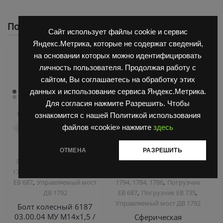
Похожие
Сайт использует файлы cookie и сервис
Яндекс.Метрика, которые не содержат сведений,
на основании которых можно идентифицировать
личность пользователя. Продолжая работу с
сайтом, Вы соглашаетесь на обработку этих
данных и использование сервиса Яндекс.Метрика.
Для согласия нажмите Разрешить. Чтобы
ознакомится с нашей Политикой использования
файлов «cookie» нажмите
здесь
,
,
Запчасти Балканкар
Запчасти Балканкар
ОТМЕНА
РАЗРЕШИТЬ
,
Погрузчик ДВ 1792, 1788,
Погрузчик ДВ 1661 , 1621
,
1794, 1784, 1786
Погрузчик
Погрузчик ДВ 1792, 1788,
,
,
ЕВ 687
Управляемый мост
1794, 1784, 1786
Погрузчик
,
,
ДВ 1792
ЕВ 687
Погрузчик ЕВ 735
Управляемый мост ДВ 1792
Болт колесный 6187
03.00.04 МУ М14х1,5 /
Сферическая