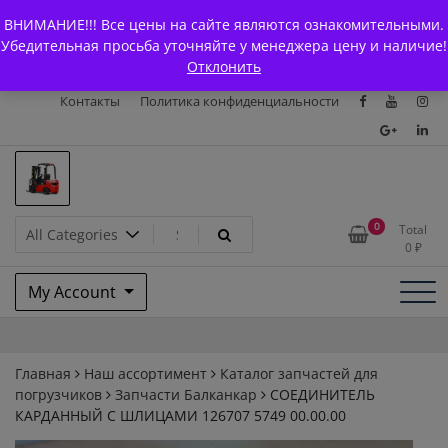
Skip
+7 (903) 294-61-75
info@bcarparts.ru
ВНИМАНИЕ!!! Все цены на сайте являются ознакомительными.
to
Главная
Магазин
О Компании
Каталоги
Убедительная просьба уточняйте у менеджера цену и наличие!
content
Отклонить
Сертификаты
Доставка и оплата
Гарантия
Вакансии
Контакты
Политика конфиденциальности
Запчасти для вилочых
0
Total
0
₽
погрузчиков и
My Account
электротележек Balkancar
Главная
Наш ассортимент
Каталог запчастей для
погрузчиков
Запчасти Балканкар
СОЕДИНИТЕЛЬ
КАРДАННЫЙ С ШЛИЦАМИ 126707 5749 00.00.00