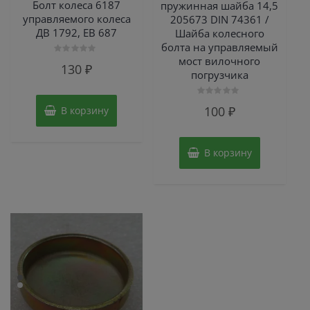
Болт колеса 6187
пружинная шайба 14,5
управляемого колеса
205673 DIN 74361 /
ДВ 1792, ЕВ 687
Шайба колесного
болта на управляемый
мост вилочного
Оценка
130
₽
0
погрузчика
из
5
Оценка
100
₽
В корзину
0
из
5
В корзину