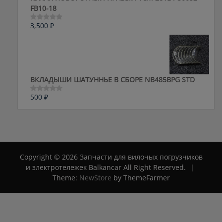
FB10-18
3,500
₽
Оценка
0
из
5
ВКЛАДЫШИ ШАТУННЬЕ В СБОРЕ NB485BPG STD
500
₽
Оценка
0
из
5
Copyright © 2026 Запчасти для вилочых погрузчиков
и электротележек Balkancar All Right Reserved.
|
Theme:
NewStore
by ThemeFarmer