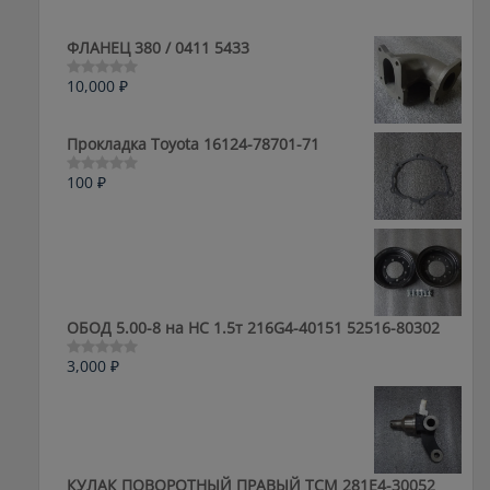
ФЛАНЕЦ 380 / 0411 5433
10,000
₽
Оценка
0
из
5
Прокладка Toyota 16124-78701-71
100
₽
Оценка
0
из
5
ОБОД 5.00-8 на HC 1.5т 216G4-40151 52516-80302
3,000
₽
Оценка
0
из
5
КУЛАК ПОВОРОТНЫЙ ПРАВЫЙ ТСМ 281E4-30052