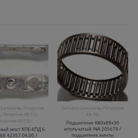
,
,
 Балканкар
Погрузчик
Запчасти Балканкар
Погрузчик
,
,
7
Погрузчик ЕВ 717
ЕВ 735
огрузчик ЕВ 735
Подшипник K80х88х30
игольчатый INA 205679 /
ный мост КПЕ-КПД 6
подшипник мачты
68 42357 04.00 /