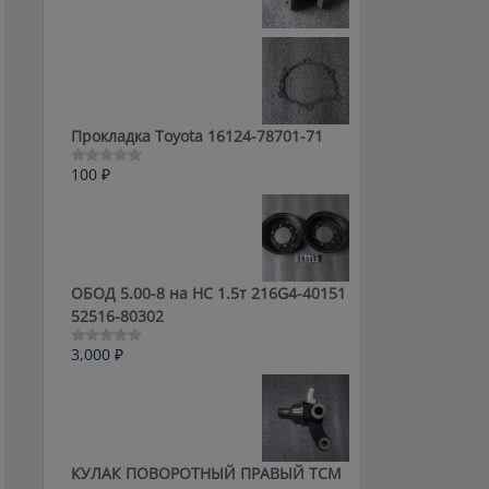
0
из
5
Прокладка Toyota 16124-78701-71
100
₽
Оценка
0
из
5
ОБОД 5.00-8 на HC 1.5т 216G4-40151
52516-80302
3,000
₽
Оценка
0
из
5
КУЛАК ПОВОРОТНЫЙ ПРАВЫЙ ТСМ