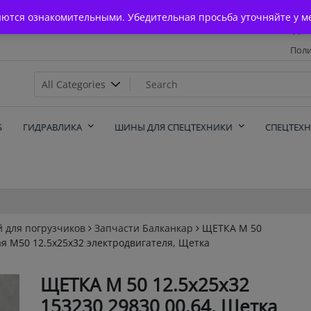
Главная
яются ознакомительными. Убедительная просьба уточняйте у м
Дос
Поли
х
Б
ГИДРАВЛИКА
ШИНЫ ДЛЯ СПЕЦТЕХНИКИ
СПЕЦТЕХ
й для погрузчиков
Запчасти Балканкар
ЩЕТКА М 50
ая М50 12.5x25x32 электродвигателя, Щетка
ЩЕТКА М 50 12.5x25x32
153230 29830 00.64, Щетка