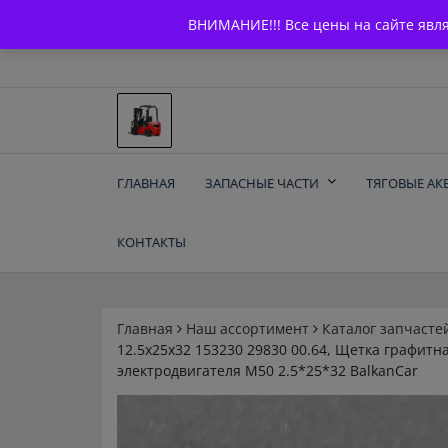
Skip
+7 (903) 294-61-75
info@bcarparts.ru
ВНИМАНИЕ!!! Все цены на сайте явл
to
content
Запчасти для вилочы
ГЛАВНАЯ
ЗАПАСНЫЕ ЧАСТИ
ТЯГОВЫЕ АК
погрузчиков и
КОНТАКТЫ
электротележек
Balkancar
Главная
Наш ассортимент
Каталог запчасте
12.5x25x32 153230 29830 00.64, Щетка графитн
электродвигателя М50 2.5*25*32 BalkanCar