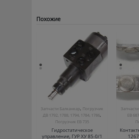
Похожие
,
Запчасти Балканкар
Погрузчик
Запчасти
,
ДВ 1792, 1788, 1794, 1784, 1786
ЕВ 68
Погрузчик ЕВ 735
П
Гидростатическое
Контакт
управление, ГУР ХУ 85-0/1
1267