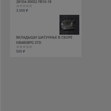
281E4-30052 FB10-18
3,500
₽
Оценка
0
из
5
ВКЛАДЫШИ ШАТУННЬЕ В СБОРЕ
NB485BPG STD
500
₽
Оценка
0
из
5