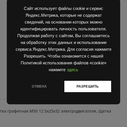
ЩЕТКА
В корзину
М
Сайт использует файлы cookie и сервис
50
Яндекс.Метрика, которые не содержат
12.5x25x32
Артикул:
2D56208 Super
сведений, на основании которых можно
153230
Категории:
Запчасти Балканкар
,
Погрузчик ЕВ 687
,
идентифицировать личность пользователя.
29830
Погрузчик ЕВ 717
,
Погрузчик ЕВ 735
00.64,
Продолжая работу с сайтом, Вы соглашаетесь
Щетка
на обработку этих данных и использование
графитная
сервиса Яндекс.Метрика. Для согласия нажмите
М50
Разрешить. Чтобы ознакомится с нашей
12.5x25x32
Политикой использования файлов «cookie»
электродвигателя,
нажмите
здесь
Щетка
электродвигателя
М50
ОТМЕНА
РАЗРЕШИТЬ
2.5*25*32
BalkanCar
quantity
етка графитная М50 12.5x25x32 электродвигателя, Щетка