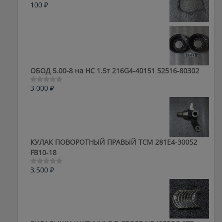
100
₽
Оценка
0
из
5
ОБОД 5.00-8 на HC 1.5т 216G4-40151 52516-80302
3,000
₽
Оценка
0
из
5
КУЛАК ПОВОРОТНЫЙ ПРАВЫЙ ТСМ 281E4-30052
FB10-18
3,500
₽
Оценка
0
из
5