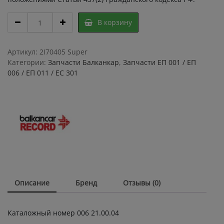
ШАЙБА
В корзину
006
21.00.04
,
Артикул:
2I70405 Super
шайба
Категории:
Запчасти Балканкар
,
Запчасти ЕП 001 / ЕП
управляемого
006 / ЕП 011 / ЕС 301
моста
ЕП
006,
ЕП-011,
ЕС
301
(самосвал)
quantity
Описание
Бренд
Отзывы (0)
Каталожный номер 006 21.00.04