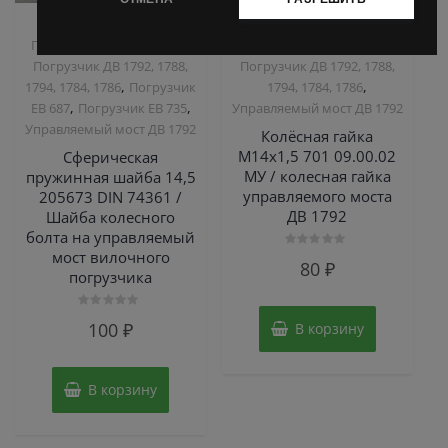
,
,
Запчасти Балканкар
Запчасти Балканкар
,
,
Погрузчик ДВ 1661 , 1621
Погрузчик ДВ 1661 , 1621
Погрузчик ДВ 1792, 1788,
Погрузчик ДВ 1792, 1788,
,
,
1794, 1784, 1786
Погрузчик
1794, 1784, 1786
,
,
ЕВ 687
Погрузчик ЕВ 735
Управляемый мост ДВ 1792
Управляемый мост ДВ 1792
Колёсная гайка
М14х1,5 701 09.00.02
Сферическая
МУ / колесная гайка
пружинная шайба 14,5
управляемого моста
205673 DIN 74361 /
ДВ 1792
Шайба колесного
болта на управляемый
мост вилочного
Оценка
80
₽
0
погрузчика
из
5
Оценка
100
₽
В корзину
0
из
5
В корзину