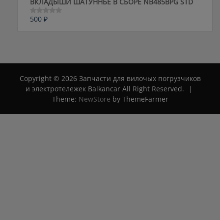
ВКЛАДЫШИ ШАТУННЬЕ В СБОРЕ NB485BPG STD
500
₽
Оценка
0
из
5
Copyright © 2026 Запчасти для вилочых погрузчиков
и электротележек Balkancar All Right Reserved.
|
Theme:
NewStore
by ThemeFarmer