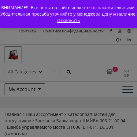
Skip
+7 (903) 294-61-75
info@bcarparts.ru
ВНИМАНИЕ!!! Все цены на сайте являются ознакомительными.
to
Главная
Магазин
О Компании
Каталоги
Убедительная просьба уточняйте у менеджера цену и наличие!
content
Отклонить
Сертификаты
Доставка и оплата
Гарантия
Вакансии
Контакты
Политика конфиденциальности
Запчасти для вилочых
0
Total
0
₽
погрузчиков и
My Account
электротележек Balkancar
Главная
Наш ассортимент
Каталог запчастей для
погрузчиков
Запчасти Балканкар
ШАЙБА 006 21.00.04
, шайба управляемого моста ЕП 006, ЕП-011, ЕС 301
(самосвал)