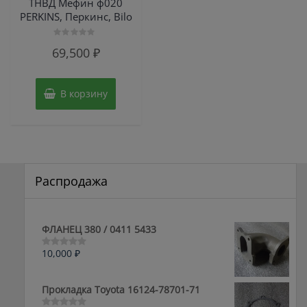
ТНВД Мефин ф020
PERKINS, Перкинс, Bilo
Оценка
69,500
₽
0
из
5
В корзину
Распродажа
ФЛАНЕЦ 380 / 0411 5433
10,000
₽
Оценка
0
из
5
Прокладка Toyota 16124-78701-71