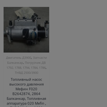
,
Двигатель Д3900
Запчасти
,
Балканкар
Погрузчик ДВ
,
1792, 1788, 1794, 1784, 1786
ТНВД 2500/3900
Топливный насос
высокого давления
Мефин F020
B2642874, 2864
Балканкар, Топливная
аппаратура 020 Mefin ,