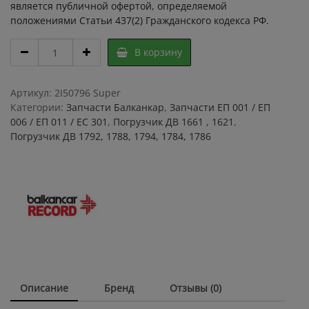
является публичной офертой, определяемой
положениями Статьи 437(2) Гражданского кодекса РФ.
Шаровое
В корзину
соединение
22
8055
Артикул:
2I50796 Super
00.00.00
Категории:
Запчасти Балканкар
,
Запчасти ЕП 001 / ЕП
ЕП
006 / ЕП 011 / ЕС 301
,
Погрузчик ДВ 1661 , 1621
,
006
Погрузчик ДВ 1792, 1788, 1794, 1784, 1786
/
ЕП
011
/
ЕС
301/
ДВ
1661
/
наконечник
Описание
Бренд
Отзывы (0)
шаровый
для