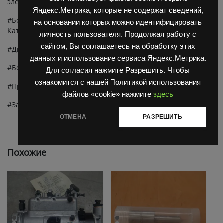
электропогрузчиков,
запчасти ЕВ 687
.
Яндекс.Метрика, которые не содержат сведений,
#Болгарские автопогрузчики ДВ 1784, ДВ 1792, ДВ1798
на основании которых можно идентифицировать
Каталог
личность пользователя. Продолжая работу с
сайтом, Вы соглашаетесь на обработку этих
#Двигатель Д 3900 Каталог
данных и использование сервиса Яндекс.Метрика.
#Болгарские электропогрузчики ЕВ 687 Каталог
Для согласия нажмите Разрешить. Чтобы
ознакомится с нашей Политикой использования
#Продажа запчастей balkancar дв 1792m
файлов «cookie» нажмите
здесь
#Запчасти для погрузчика дв 1792
ОТМЕНА
РАЗРЕШИТЬ
Похожие