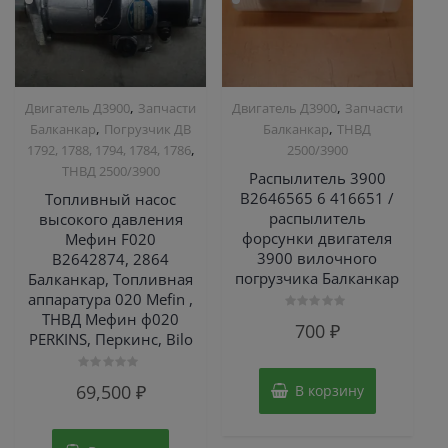
,
,
Двигатель Д3900
Запчасти
Двигатель Д3900
Запчасти
,
,
Балканкар
Погрузчик ДВ
Балканкар
ТНВД
,
1792, 1788, 1794, 1784, 1786
2500/3900
ТНВД 2500/3900
Распылитель 3900
B2646565 6 416651 /
Топливный насос
распылитель
высокого давления
форсунки двигателя
Мефин F020
3900 вилочного
B2642874, 2864
погрузчика Балканкар
Балканкар, Топливная
аппаратура 020 Mefin ,
ТНВД Мефин ф020
Оценка
700
₽
0
PERKINS, Перкинс, Bilo
из
5
Оценка
69,500
₽
В корзину
0
из
5