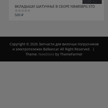
ВКЛАДЫШИ ШАТУННЬЕ В СБОРЕ NB485BPG STD
500
₽
Оценка
0
из
5
Copyright © 2026 Запчасти для вилочых погрузчиков
и электротележек Balkancar All Right Reserved.
|
Theme:
NewStore
by ThemeFarmer