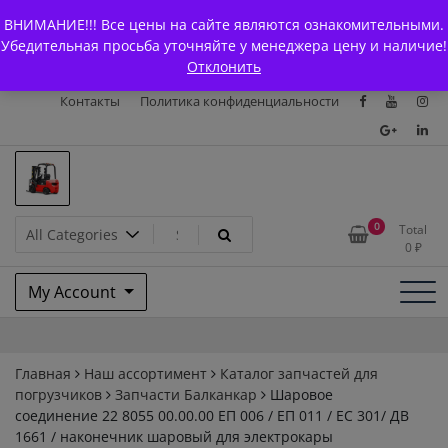
Skip
+7 (903) 294-61-75
info@bcarparts.ru
ВНИМАНИЕ!!! Все цены на сайте являются ознакомительными.
to
Главная
Магазин
О Компании
Каталоги
Убедительная просьба уточняйте у менеджера цену и наличие!
content
Отклонить
Сертификаты
Доставка и оплата
Гарантия
Вакансии
Контакты
Политика конфиденциальности
Запчасти для вилочых
0
Total
0
₽
погрузчиков и
My Account
электротележек Balkancar
Главная
Наш ассортимент
Каталог запчастей для
погрузчиков
Запчасти Балканкар
Шаровое
соединение 22 8055 00.00.00 ЕП 006 / ЕП 011 / ЕС 301/ ДВ
1661 / наконечник шаровый для электрокары