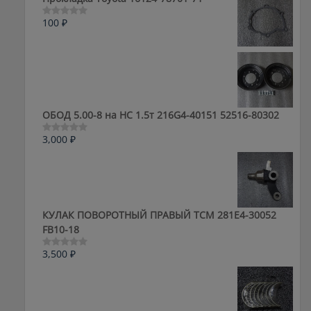
100
₽
Оценка
0
из
5
ОБОД 5.00-8 на HC 1.5т 216G4-40151 52516-80302
3,000
₽
Оценка
0
из
5
КУЛАК ПОВОРОТНЫЙ ПРАВЫЙ ТСМ 281E4-30052
FB10-18
3,500
₽
Оценка
0
из
5