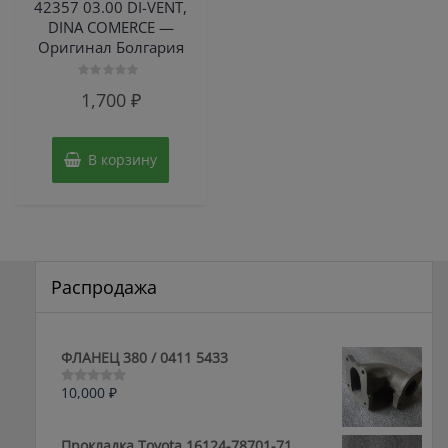
42357 03.00 DI-VENT,
DINA COMERCE —
Оригинал Болгария
Оценка
1,700
₽
0
из
5
В корзину
Распродажа
ФЛАНЕЦ 380 / 0411 5433
10,000
₽
Оценка
0
из
5
Прокладка Toyota 16124-78701-71