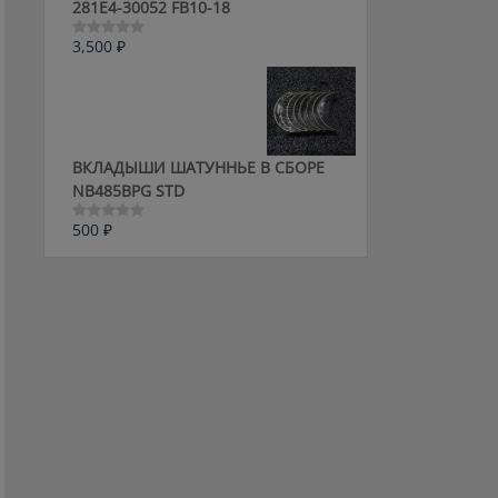
281E4-30052 FB10-18
3,500
₽
Оценка
0
из
5
ВКЛАДЫШИ ШАТУННЬЕ В СБОРЕ
NB485BPG STD
500
₽
Оценка
0
из
5