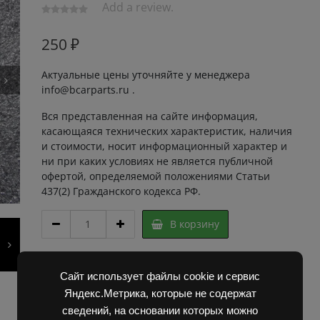
Add a review.
250
₽
Актуальные цены уточняйте у менеджера
info@bcarparts.ru .
Вся представленная на сайте информация,
касающаяся технических характеристик, наличия
и стоимости, носит информационный характер и
ни при каких условиях не является публичной
офертой, определяемой положениями Статьи
437(2) Гражданского кодекса РФ.
САЛЬНИК
В корзину
35х80х10
218000
БДС
Артикул:
6D20112 Super
9954-
Сайт использует файлы cookie и сервис
Категории:
Запчасти Балканкар
,
Погрузчик ЕВ 687
83Б**
Яндекс.Метрика, которые не содержат
quantity
сведений, на основании которых можно