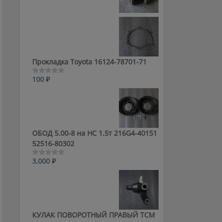
0
из
5
Прокладка Toyota 16124-78701-71
100
₽
Оценка
0
из
5
ОБОД 5.00-8 на HC 1.5т 216G4-40151
52516-80302
3,000
₽
Оценка
0
из
5
КУЛАК ПОВОРОТНЫЙ ПРАВЫЙ ТСМ