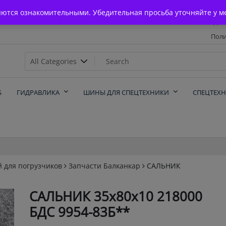
Главная
яются ознакомительными. Убедительная просьба уточняйте у м
Дос
Поли
х
Б
ГИДРАВЛИКА
ШИНЫ ДЛЯ СПЕЦТЕХНИКИ
СПЕЦТЕХ
й для погрузчиков
Запчасти Балканкар
САЛЬНИК
САЛЬНИК 35х80х10 218000
БДС 9954-83Б**