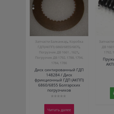
,
Запчасти Балканкар
Коробка
Запчасти
,
ГДП(АКПП) 6860/6855/6870
ДВ 1661
,
Погрузчик ДВ 1661 , 1621
1792, 
Погрузчик ДВ 1792, 1788, 1794,
Пружи
1784, 1786
АКП
Диск синтированный ГДП
148284 / Диск
фрикционный ГДП (АКПП)
6860/6855 Болгарских
погрузчиков
Оценка
0
из
Читать далее
5