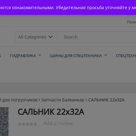
Главная
яются ознакомительными. Убедительная просьба уточняйте у м
Дос
Поли
х
Б
ГИДРАВЛИКА
ШИНЫ ДЛЯ СПЕЦТЕХНИКИ
СПЕЦТЕХ
й для погрузчиков
Запчасти Балканкар
САЛЬНИК 22х32А
САЛЬНИК 22х32А
Add a review.