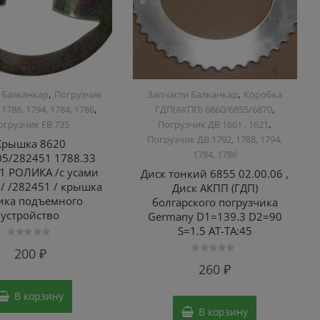
,
,
 Балканкар
Погрузчик
Запчасти Балканкар
Коробка
,
,
 1788, 1794, 1784, 1786
ГДП(АКПП) 6860/6855/6870
,
огрузчик ЕВ 735
Погрузчик ДВ 1661 , 1621
Погрузчик ДВ 1792, 1788, 1794,
Крышка 8620
1784, 1786
05/282451 1788.33
01 РОЛИКА /с усами
Диск тонкий 6855 02.00.06 ,
/ /282451 / крышка
Диск АКПП (ГДП)
ика подъемного
болгарского погрузчика
устройство
Germany D1=139.3 D2=90
S=1.5 AT-TA:45
Оценка
200
₽
0
Оценка
из
260
₽
0
5
из
5
В корзину
В корзину