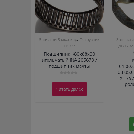
,
Запчасти Балканкар
Погрузчик
Запчасти
ЕВ 735
ДВ 1792,
П
Подшипник K80х88х30
игольчатый INA 205679 /
подшипник мачты
01.00.
03.05.
ПУ 1792
Оценка
0
рол
из
Читать далее
5