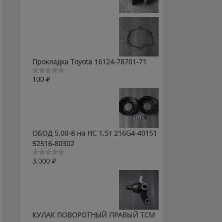
0
из
5
Прокладка Toyota 16124-78701-71
100
₽
Оценка
0
из
5
ОБОД 5.00-8 на HC 1.5т 216G4-40151
52516-80302
3,000
₽
Оценка
0
из
5
КУЛАК ПОВОРОТНЫЙ ПРАВЫЙ ТСМ