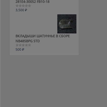
281E4-30052 FB10-18
3,500
₽
Оценка
0
из
5
ВКЛАДЫШИ ШАТУННЬЕ В СБОРЕ
NB485BPG STD
500
₽
Оценка
0
из
5