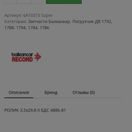
3,5х29,8
II
БДС
Артикул:
6A10373 Super
4886-
Категории:
Запчасти Балканкар
,
Погрузчик ДВ 1792,
81на
1788, 1794, 1784, 1786
ведущий
мост
балканар
quantity
Описание
Бренд
Отзывы (0)
РОЛИК 3,5х29,8 II БДС 4886-81