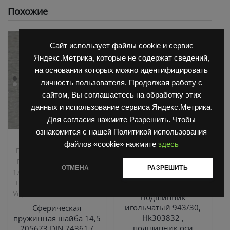
Похожие
Сайт использует файлы cookie и сервис
Яндекс.Метрика, которые не содержат сведений,
на основании которых можно идентифицировать
личность пользователя. Продолжая работу с
сайтом, Вы соглашаетесь на обработку этих
данных и использование сервиса Яндекс.Метрика.
Для согласия нажмите Разрешить. Чтобы
ознакомится с нашей Политикой использования
,
,
Запчасти Балканкар
Запчасти Балканкар
файлов «cookie» нажмите
здесь
,
Погрузчик ДВ 1661 , 1621
Погрузчик ДВ 1792, 1788,
,
Погрузчик ДВ 1792, 1788,
1794, 1784, 1786
Погрузчик
ОТМЕНА
РАЗРЕШИТЬ
,
,
1794, 1784, 1786
Погрузчик
ЕВ 735
Управляемый мост
,
,
ЕВ 687
Погрузчик ЕВ 735
ДВ 1792
Управляемый мост ДВ 1792
Подшипник
игольчатый 943/30,
Сферическая
Hk303832 ,
пружинная шайба 14,5
подшипник оси
205673 DIN 74361 /