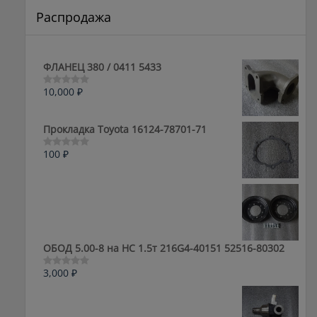
Распродажа
ФЛАНЕЦ 380 / 0411 5433
10,000
₽
Оценка
0
из
5
Прокладка Toyota 16124-78701-71
100
₽
Оценка
0
из
5
ОБОД 5.00-8 на HC 1.5т 216G4-40151 52516-80302
3,000
₽
Оценка
0
из
5