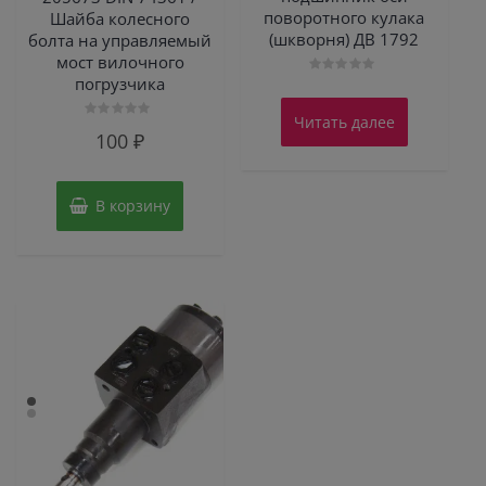
поворотного кулака
Шайба колесного
(шкворня) ДВ 1792
болта на управляемый
мост вилочного
погрузчика
Оценка
0
из
Читать далее
5
Оценка
100
₽
0
из
5
В корзину