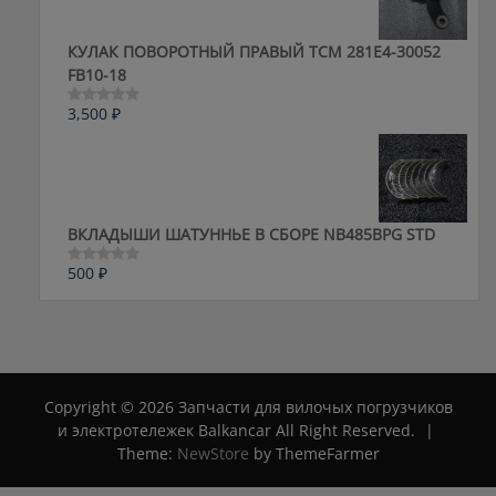
КУЛАК ПОВОРОТНЫЙ ПРАВЫЙ ТСМ 281E4-30052
FB10-18
3,500
₽
Оценка
0
из
5
ВКЛАДЫШИ ШАТУННЬЕ В СБОРЕ NB485BPG STD
500
₽
Оценка
0
из
5
Copyright © 2026 Запчасти для вилочых погрузчиков
и электротележек Balkancar All Right Reserved.
|
Theme:
NewStore
by ThemeFarmer