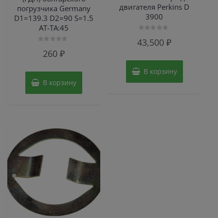
двигателя Perkins D
погрузчика Germany
3900
D1=139.3 D2=90 S=1.5
AT-TA:45
Оценка
43,500
₽
0
Оценка
из
260
₽
0
5
из
5
В корзину
В корзину