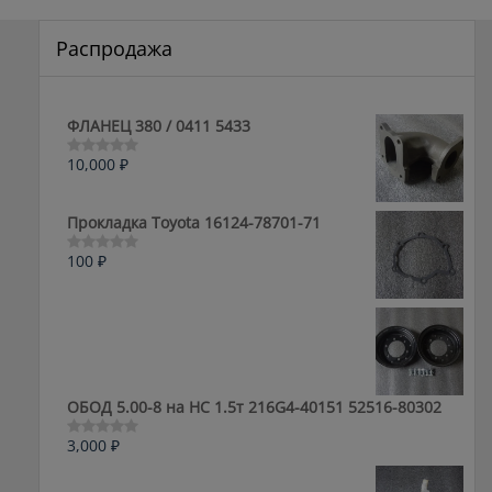
Распродажа
ФЛАНЕЦ 380 / 0411 5433
10,000
₽
Оценка
0
из
5
Прокладка Toyota 16124-78701-71
100
₽
Оценка
0
из
5
ОБОД 5.00-8 на HC 1.5т 216G4-40151 52516-80302
3,000
₽
Оценка
0
из