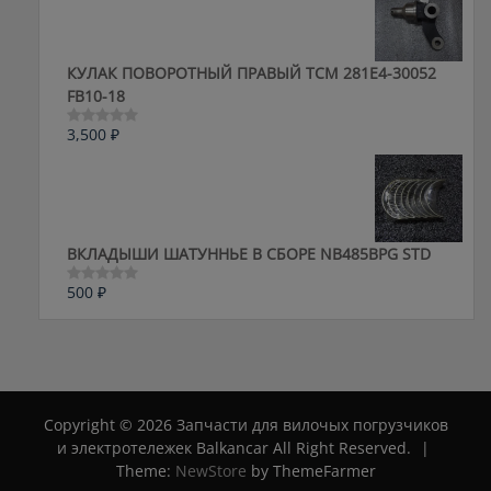
5
КУЛАК ПОВОРОТНЫЙ ПРАВЫЙ ТСМ 281E4-30052
FB10-18
3,500
₽
Оценка
0
из
5
ВКЛАДЫШИ ШАТУННЬЕ В СБОРЕ NB485BPG STD
500
₽
Оценка
0
из
5
Copyright © 2026 Запчасти для вилочых погрузчиков
и электротележек Balkancar All Right Reserved.
|
Theme:
NewStore
by ThemeFarmer