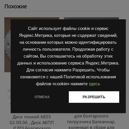
Похожие
Сайт использует файлы cookie и сервис
Яндекс.Метрика, которые не содержат сведений,
на основании которых можно идентифицировать
личность пользователя. Продолжая работу с
сайтом, Вы соглашаетесь на обработку этих
данных и использование сервиса Яндекс.Метрика.
Для согласия нажмите Разрешить. Чтобы
ознакомится с нашей Политикой использования
,
,
Запчасти Балканкар
Двигатель Д3900
Запчасти
файлов «cookie» нажмите
здесь
,
Коробка ГДП(АКПП)
Балканкар
ТНВД
,
6860/6855/6870
Погрузчик
2500/3900
,
ДВ 1661 , 1621
Погрузчик
ОТМЕНА
РАЗРЕШИТЬ
Коленчатый вал в
ДВ 1792, 1788, 1794, 1784,
сборе Д3900
1786
B41243421 , коленвал
для болгарского
Диск тонкий 6855
погрузчика Балканкар,
02.00.06 , Диск АКПП
коленвал в сборе для
(ГДП) болгарского