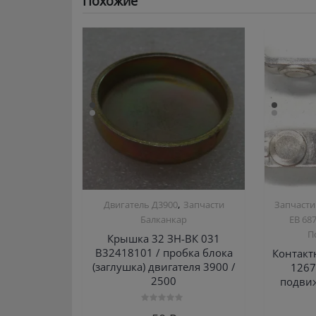
Похожие
,
Двигатель Д3900
Запчасти
Запчасти
Балканкар
ЕВ 68
П
Крышка 32 ЗН-ВК 031
В32418101 / пробка блока
Контакт
(заглушка) двигателя 3900 /
1267
2500
подвиж
Оценка