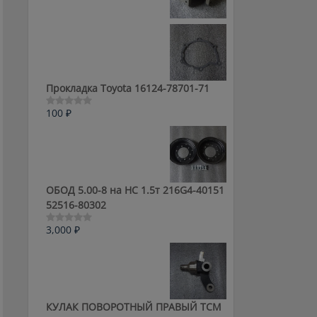
0
из
5
Прокладка Toyota 16124-78701-71
100
₽
Оценка
0
из
5
ОБОД 5.00-8 на HC 1.5т 216G4-40151
52516-80302
3,000
₽
Оценка
0
из
5
КУЛАК ПОВОРОТНЫЙ ПРАВЫЙ ТСМ