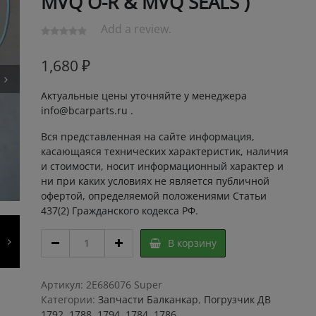
MVQ O-R & MVQ SEALS )
Add a review.
1,680
₽
Актуальные цены уточняйте у менеджера
info@bcarparts.ru .
Вся представленная на сайте информация,
касающаяся технических характеристик, наличия
и стоимости, носит информационный характер и
ни при каких условиях не является публичной
офертой, определяемой положениями Статьи
437(2) Гражданского кодекса РФ.
Ремкомплект
В корзину
ГДП
6860
сальники
Артикул:
2E686076 Super
Силикон
Категории:
Запчасти Балканкар
,
Погрузчик ДВ
(
1792, 1788, 1794, 1784, 1786