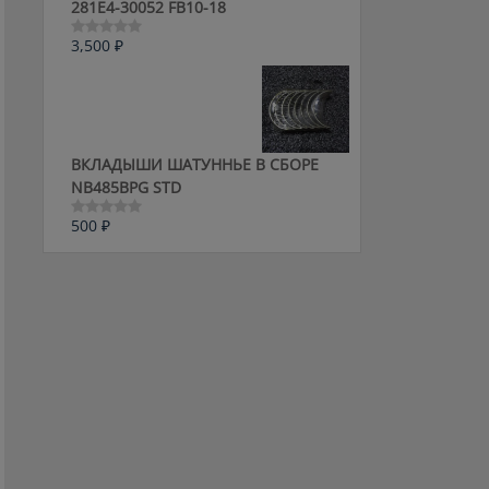
281E4-30052 FB10-18
3,500
₽
Оценка
0
из
5
ВКЛАДЫШИ ШАТУННЬЕ В СБОРЕ
NB485BPG STD
500
₽
Оценка
0
из
5