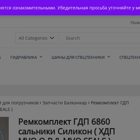
Главная
яются ознакомительными. Убедительная просьба уточняйте у м
Дос
Поли
х
Б
ГИДРАВЛИКА
ШИНЫ ДЛЯ СПЕЦТЕХНИКИ
СПЕЦТЕХ
й для погрузчиков
Запчасти Балканкар
Ремкомплект ГДП
EALS )
Ремкомплект ГДП 6860
сальники Силикон ( ХДП