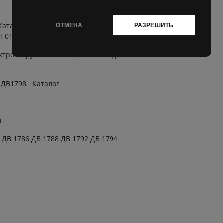
аталог , Запчасти для ЕП 011, Запчасти длч ЕП 006,
ОТМЕНА
РАЗРЕШИТЬ
П 011 ЕП006
ктропогрузчик EВ 687, запчасти для
, ДВ1798 Каталог
г
 ДВ 1786 ДВ 1788 ДВ 1792 ДВ 1794