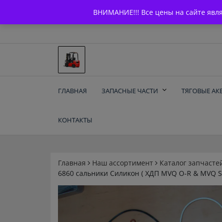
Skip
+7 (903) 294-61-75
info@bcarparts.ru
ВНИМАНИЕ!!! Все цены на сайте явл
to
content
Запчасти для вилочы
ГЛАВНАЯ
ЗАПАСНЫЕ ЧАСТИ
ТЯГОВЫЕ АК
погрузчиков и
КОНТАКТЫ
электротележек
Balkancar
Главная
Наш ассортимент
Каталог запчасте
6860 сальники Силикон ( ХДП MVQ O-R & MVQ S