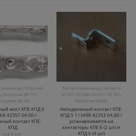
,
,
 Балканкар
Погрузчик
Запчасти Балканкар
Запчасти
,
,
,
7
Погрузчик ЕВ 717
ЕП 001 / ЕП 006 / ЕП 011 / ЕС 301
огрузчик ЕВ 735
Погрузчик ЕВ 687
ный мост КПЕ-КПД 6
Неподвижный контакт КПЕ-
68 42357 04.00 /
КПД 5 113498 42353 04.00 /
ный контакт КПЕ-
устанавливается на
КПД
контакторы КПЕ 6 (2 шт) и
КПД 6 (4 шт)