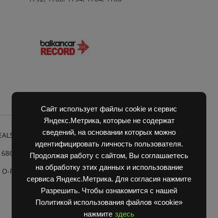
ХДП
MVQ
O-
R
&
MVQ
SEALS
)
quantity
Сайт использует файлы cookie и сервис
Яндекс.Метрика, которые не содержат
сведений, на основании которых можно
EALS
идентифицировать личность пользователя.
 6860 MVQ O-R & MVQ SEALS
Продолжая работу с сайтом, Вы соглашаетесь
на обработку этих данных и использование
0 O-RINGS
сервиса Яндекс.Метрика. Для согласия нажмите
Разрешить. Чтобы ознакомится с нашей
Политикой использования файлов «cookie»
нажмите
здесь