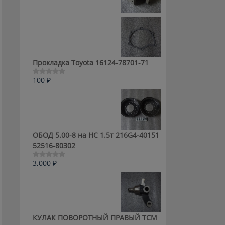
0
из
5
Прокладка Toyota 16124-78701-71
100
₽
Оценка
0
из
5
ОБОД 5.00-8 на HC 1.5т 216G4-40151
52516-80302
3,000
₽
Оценка
0
из
5
КУЛАК ПОВОРОТНЫЙ ПРАВЫЙ ТСМ