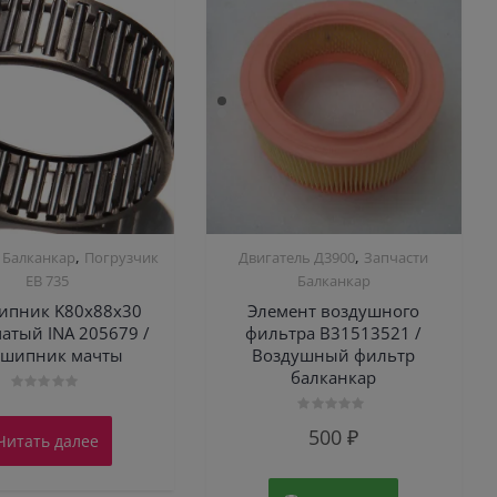
,
,
 Балканкар
Погрузчик
Двигатель Д3900
Запчасти
ЕВ 735
Балканкар
ипник K80х88х30
Элемент воздушного
атый INA 205679 /
фильтра В31513521 /
дшипник мачты
Воздушный фильтр
балканкар
Оценка
0
Оценка
из
500
₽
Читать далее
0
5
из
5