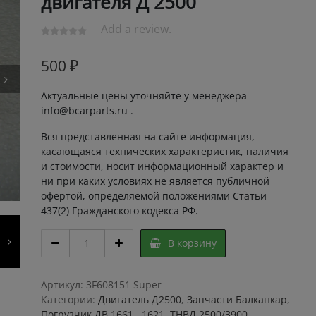
двигателя Д 2500
Add a review.
500
₽
Актуальные цены уточняйте у менеджера
info@bcarparts.ru .
Вся представленная на сайте информация,
касающаяся технических характеристик, наличия
и стоимости, носит информационный характер и
ни при каких условиях не является публичной
офертой, определяемой положениями Статьи
437(2) Гражданского кодекса РФ.
Распылитель
В корзину
2500
/
распылитель
Артикул:
3F608151 Super
форсунки
Категории:
Двигатель Д2500
,
Запчасти Балканкар
,
двигателя
Погрузчик ДВ 1661 , 1621
,
ТНВД 2500/3900