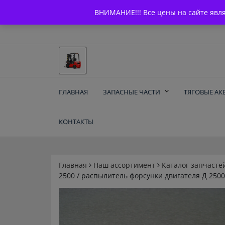
Skip
+7 (903) 294-61-75
info@bcarparts.ru
ВНИМАНИЕ!!! Все цены на сайте явл
to
content
Запчасти для вилочы
ГЛАВНАЯ
ЗАПАСНЫЕ ЧАСТИ
ТЯГОВЫЕ АК
погрузчиков и
КОНТАКТЫ
электротележек
Balkancar
Главная
Наш ассортимент
Каталог запчасте
2500 / распылитель форсунки двигателя Д 2500