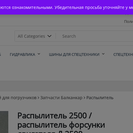
Главная
яются ознакомительными. Убедительная просьба уточняйте у м
Дос
Поли
х
Б
ГИДРАВЛИКА
ШИНЫ ДЛЯ СПЕЦТЕХНИКИ
СПЕЦТЕХ
й для погрузчиков
Запчасти Балканкар
Распылитель
Распылитель 2500 /
распылитель форсунки