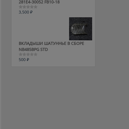
281E4-30052 FB10-18
3,500
₽
Оценка
0
из
5
ВКЛАДЫШИ ШАТУННЬЕ В СБОРЕ
NB485BPG STD
500
₽
Оценка
0
из
5