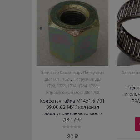
,
Запчасти Балканкар
Погрузчик
Запчасти
,
ДВ 1661 , 1621
Погрузчик ДВ
,
1792, 1788, 1794, 1784, 1786
Подш
Управляемый мост ДВ 1792
игольч
по
Колёсная гайка М14х1,5 701
09.00.02 МУ / колесная
гайка управляемого моста
ДВ 1792
Оценка
80
₽
0
из