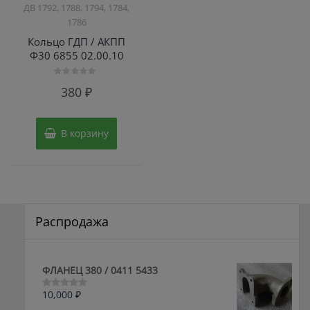
ДВ 1792, 1788, 1794, 1784,
1786
Кольцо ГДП / АКПП
Ф30 6855 02.00.10
Оценка
380
₽
0
из
5
В корзину
Распродажа
ФЛАНЕЦ 380 / 0411 5433
10,000
₽
Оценка
0