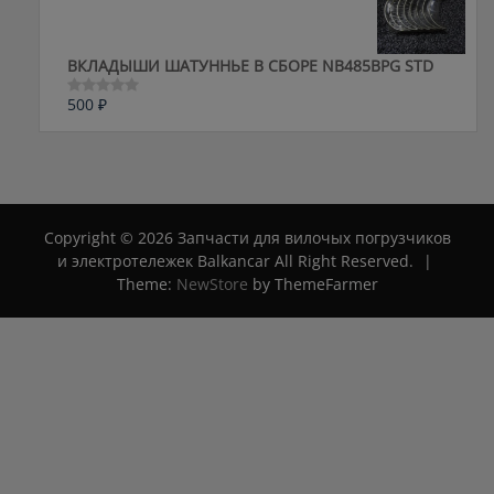
ВКЛАДЫШИ ШАТУННЬЕ В СБОРЕ NB485BPG STD
500
₽
Оценка
0
из
5
Copyright © 2026 Запчасти для вилочых погрузчиков
и электротележек Balkancar All Right Reserved.
|
Theme:
NewStore
by ThemeFarmer