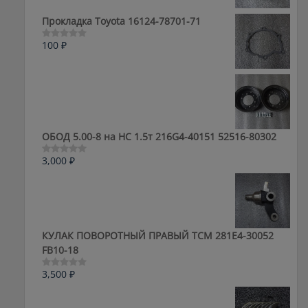
из
5
Прокладка Toyota 16124-78701-71
100
₽
Оценка
0
из
5
ОБОД 5.00-8 на HC 1.5т 216G4-40151 52516-80302
3,000
₽
Оценка
0
из
5
КУЛАК ПОВОРОТНЫЙ ПРАВЫЙ ТСМ 281E4-30052
FB10-18
3,500
₽
Оценка
0
из
5