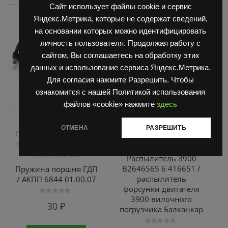
Сайт использует файлы cookie и сервис
Яндекс.Метрика, которые не содержат сведений,
на основании которых можно идентифицировать
личность пользователя. Продолжая работу с
сайтом, Вы соглашаетесь на обработку этих
данных и использование сервиса Яндекс.Метрика.
Для согласия нажмите Разрешить. Чтобы
ознакомится с нашей Политикой использования
файлов «cookie» нажмите
здесь
,
,
Запчасти Балканкар
Двигатель Д3900
Запчасти
ОТМЕНА
РАЗРЕШИТЬ
,
,
Погрузчик ДВ 1661 , 1621
Балканкар
ТНВД
Погрузчик ДВ 1792, 1788,
2500/3900
1794, 1784, 1786
Распылитель 3900
B2646565 6 416651 /
Пружина поршня ГДП
распылитель
/ АКПП 6844 01.00.07
форсунки двигателя
3900 вилочного
Оценка
30
₽
0
погрузчика Балканкар
из
5