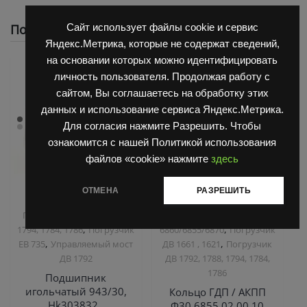
Похожие
Сайт использует файлы cookie и сервис
Яндекс.Метрика, которые не содержат сведений,
на основании которых можно идентифицировать
личность пользователя. Продолжая работу с
сайтом, Вы соглашаетесь на обработку этих
данных и использование сервиса Яндекс.Метрика.
Для согласия нажмите Разрешить. Чтобы
ознакомится с нашей Политикой использования
файлов «cookie» нажмите
здесь
ОТМЕНА
РАЗРЕШИТЬ
,
,
Запчасти Балканкар
Запчасти Балканкар
Погрузчик ДВ 1792, 1788,
Коробка ГДП(АКПП)
,
,
1794, 1784, 1786
Погрузчик
6860/6855/6870
Погрузчик
,
,
ЕВ 735
Управляемый мост
ДВ 1661 , 1621
Погрузчик
ДВ 1792
ДВ 1792, 1788, 1794, 1784,
1786
Подшипник
игольчатый 943/30,
Кольцо ГДП / АКПП
Hk303832 ,
Ф30 6855 02.00.10