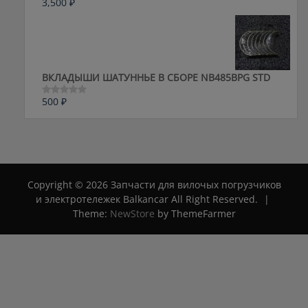
3,500
₽
Оценка
0
из
5
ВКЛАДЫШИ ШАТУННЬЕ В СБОРЕ NB485BPG STD
500
₽
Оценка
0
из
5
Copyright © 2026 Запчасти для вилочых погрузчиков
и электротележек Balkancar All Right Reserved.
|
Theme:
NewStore
by ThemeFarmer