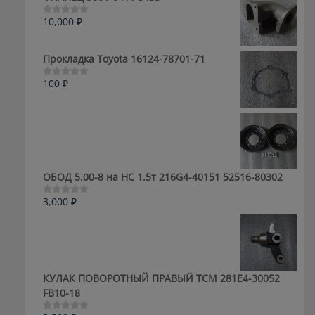
10,000
₽
Оценка
0
из
5
Прокладка Toyota 16124-78701-71
100
₽
Оценка
0
из
5
ОБОД 5.00-8 на HC 1.5т 216G4-40151 52516-80302
3,000
₽
Оценка
0
из
5
КУЛАК ПОВОРОТНЫЙ ПРАВЫЙ ТСМ 281E4-30052
FB10-18