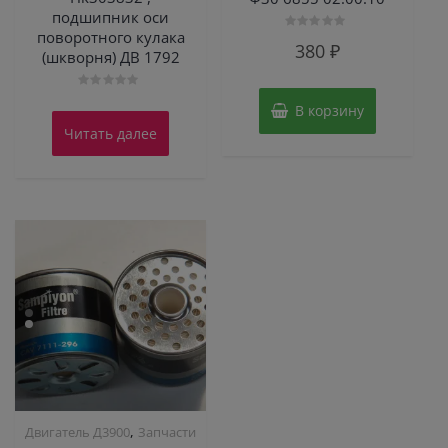
подшипник оси
поворотного кулака
Оценка
380
₽
0
(шкворня) ДВ 1792
из
5
Оценка
В корзину
0
из
Читать далее
5
,
Двигатель Д3900
Запчасти