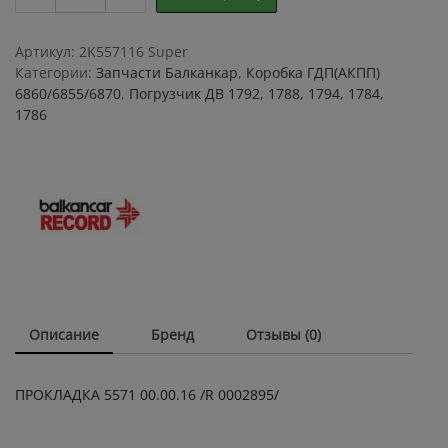
5571
00.00.16
R
Артикул:
2K557116 Super
0002895
Категории:
Запчасти Балканкар
,
Коробка ГДП(АКПП)
quantity
6860/6855/6870
,
Погрузчик ДВ 1792, 1788, 1794, 1784,
1786
Описание
Бренд
Отзывы (0)
ПРОКЛАДКА 5571 00.00.16 /R 0002895/