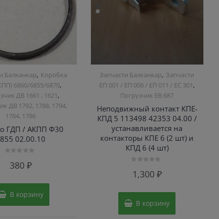
,
,
и Балканкар
Коробка
Запчасти Балканкар
Запчасти
,
,
ПП) 6860/6855/6870
ЕП 001 / ЕП 006 / ЕП 011 / ЕС 301
,
зчик ДВ 1661 , 1621
Погрузчик ЕВ 687
к ДВ 1792, 1788, 1794,
Неподвижный контакт КПЕ-
1784, 1786
КПД 5 113498 42353 04.00 /
устанавливается на
о ГДП / АКПП Ф30
контакторы КПЕ 6 (2 шт) и
855 02.00.10
КПД 6 (4 шт)
Оценка
380
₽
0
Оценка
из
1,300
₽
0
5
из
5
В корзину
В корзину