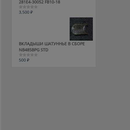
281E4-30052 FB10-18
3,500
₽
Оценка
0
из
5
ВКЛАДЫШИ ШАТУННЬЕ В СБОРЕ
NB485BPG STD
500
₽
Оценка
0
из
5