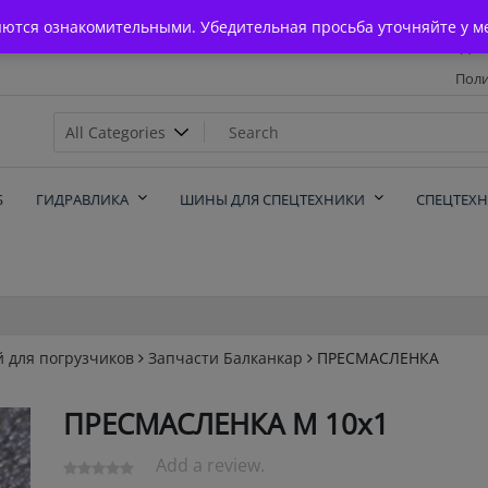
Главная
яются ознакомительными. Убедительная просьба уточняйте у м
Дос
Поли
х
Б
ГИДРАВЛИКА
ШИНЫ ДЛЯ СПЕЦТЕХНИКИ
СПЕЦТЕХ
й для погрузчиков
Запчасти Балканкар
ПРЕСМАСЛЕНКА
ПРЕСМАСЛЕНКА М 10х1
Add a review.