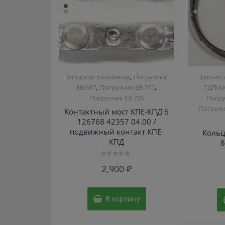
,
Запчасти Балканкар
Погрузчик
Запчаст
,
,
ЕВ 687
Погрузчик ЕВ 717
ГДП(АК
Погрузчик ЕВ 735
Погру
Погрузчи
Контактный мост КПЕ-КПД 6
126768 42357 04.00 /
подвижный контакт КПЕ-
Кольц
КПД
6
Оценка
2,900
₽
0
из
5
В корзину