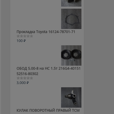
0
из
5
Прокладка Toyota 16124-78701-71
100
₽
Оценка
0
из
5
ОБОД 5.00-8 на HC 1.5т 216G4-40151
52516-80302
3,000
₽
Оценка
0
из
5
КУЛАК ПОВОРОТНЫЙ ПРАВЫЙ ТСМ