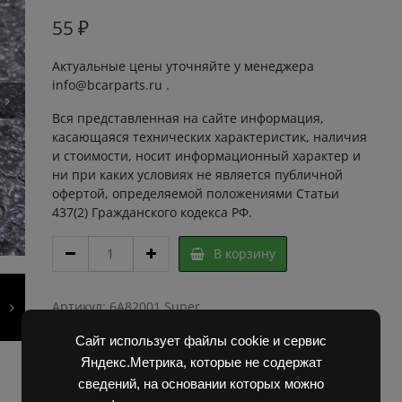
55
₽
Актуальные цены уточняйте у менеджера
info@bcarparts.ru .
Вся представленная на сайте информация,
касающаяся технических характеристик, наличия
и стоимости, носит информационный характер и
ни при каких условиях не является публичной
офертой, определяемой положениями Статьи
437(2) Гражданского кодекса РФ.
ПРЕСМАСЛЕНКА
В корзину
М
10х1
quantity
Артикул:
6A82001 Super
Категории:
Запчасти Балканкар
,
Погрузчик ДВ
Сайт использует файлы cookie и сервис
1792, 1788, 1794, 1784, 1786
Яндекс.Метрика, которые не содержат
сведений, на основании которых можно