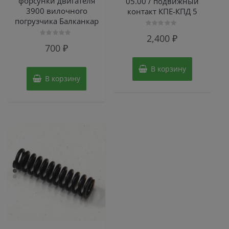
форсунки двигателя
05.00 / подвижный
3900 вилочного
контакт КПЕ-КПД 5
погрузчика Балканкар
Оценка
2,400
₽
0
Оценка
из
700
₽
0
5
из
5
В корзину
В корзину