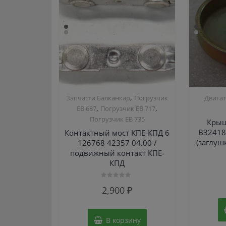
,
Запчасти Балканкар
Погрузчик
Двигат
,
,
ЕВ 687
Погрузчик ЕВ 717
Погрузчик ЕВ 735
Крыш
В32418
Контактный мост КПЕ-КПД 6
(заглуш
126768 42357 04.00 /
подвижный контакт КПЕ-
КПД
Оценка
2,900
₽
0
из
5
В корзину