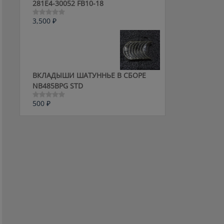
281E4-30052 FB10-18
3,500
₽
Оценка
0
из
5
ВКЛАДЫШИ ШАТУННЬЕ В СБОРЕ
NB485BPG STD
500
₽
Оценка
0
из
5