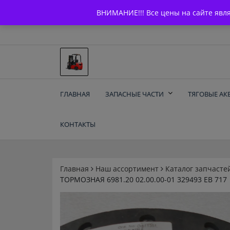
Skip
+7 (903) 294-61-75
info@bcarparts.ru
ВНИМАНИЕ!!! Все цены на сайте явл
to
content
Запчасти для вилочы
ГЛАВНАЯ
ЗАПАСНЫЕ ЧАСТИ
ТЯГОВЫЕ АК
погрузчиков и
КОНТАКТЫ
электротележек
Balkancar
Главная
Наш ассортимент
Каталог запчасте
ТОРМОЗНАЯ 6981.20 02.00.00-01 329493 ЕВ 717