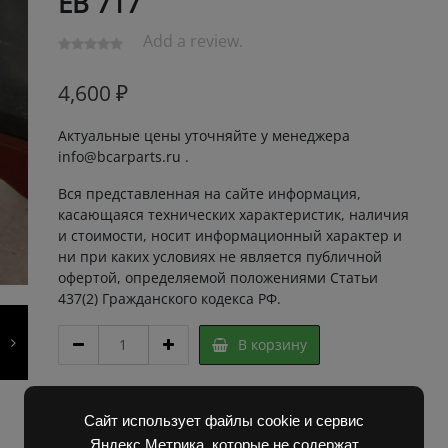
ЕВ 717
Add a review.
4,600
₽
Актуальные цены уточняйте у менеджера
info@bcarparts.ru .
Вся представленная на сайте информация,
касающаяся технических характеристик, наличия
и стоимости, носит информационный характер и
ни при каких условиях не является публичной
офертой, определяемой положениями Статьи
437(2) Гражданского кодекса РФ.
КОЛОДКА
В корзину
ТОРМОЗНАЯ
6981.20
02.00.00-
Артикул:
2F30206 Super
01
Сайт использует файлы cookie и сервис
Категории:
Запчасти Балканкар
,
Погрузчик ЕВ 717
329493
Яндекс.Метрика, которые не содержат