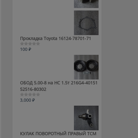
0
из
5
Прокладка Toyota 16124-78701-71
100
₽
Оценка
0
из
5
ОБОД 5.00-8 на HC 1.5т 216G4-40151
52516-80302
3,000
₽
Оценка
0
из
5
КУЛАК ПОВОРОТНЫЙ ПРАВЫЙ ТСМ