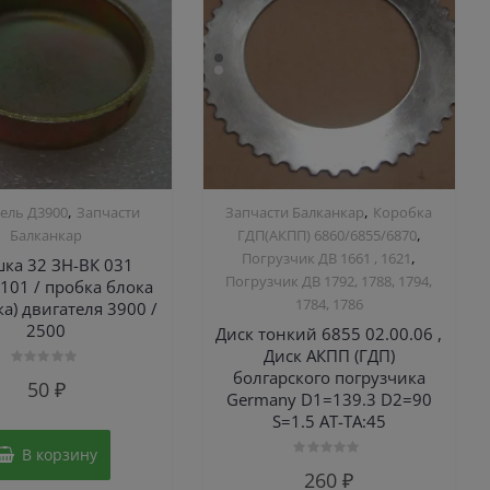
,
,
ель Д3900
Запчасти
Запчасти Балканкар
Коробка
,
Балканкар
ГДП(АКПП) 6860/6855/6870
,
Погрузчик ДВ 1661 , 1621
ка 32 ЗН-ВК 031
Погрузчик ДВ 1792, 1788, 1794,
101 / пробка блока
1784, 1786
ка) двигателя 3900 /
2500
Диск тонкий 6855 02.00.06 ,
Диск АКПП (ГДП)
болгарского погрузчика
Оценка
50
₽
0
Germany D1=139.3 D2=90
из
5
S=1.5 AT-TA:45
В корзину
Оценка
260
₽
0