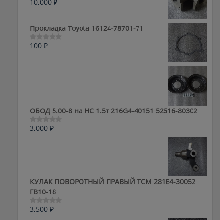
10,000
₽
Оценка
0
из
5
Прокладка Toyota 16124-78701-71
100
₽
Оценка
0
из
5
ОБОД 5.00-8 на HC 1.5т 216G4-40151 52516-80302
3,000
₽
Оценка
0
из
5
КУЛАК ПОВОРОТНЫЙ ПРАВЫЙ ТСМ 281E4-30052
FB10-18
3,500
₽
Оценка
0