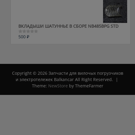
из
5
ВКЛАДЫШИ ШАТУННЬЕ В СБОРЕ NB485BPG STD
500
₽
Оценка
0
из
5
Copyright © 2026 Запчасти для вилочых погрузчиков
и электротележек Balkancar All Right Reserved.
|
Theme:
NewStore
by ThemeFarmer