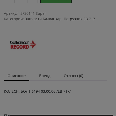
БОЛТ
6194
03.00.06
Артикул:
2F30141 Super
ЕВ
Категории:
Запчасти Балканкар
,
Погрузчик ЕВ 717
717
quantity
Описание
Бренд
Отзывы (0)
КОЛЕСН. БОЛТ 6194 03.00.06 /ЕВ 717/