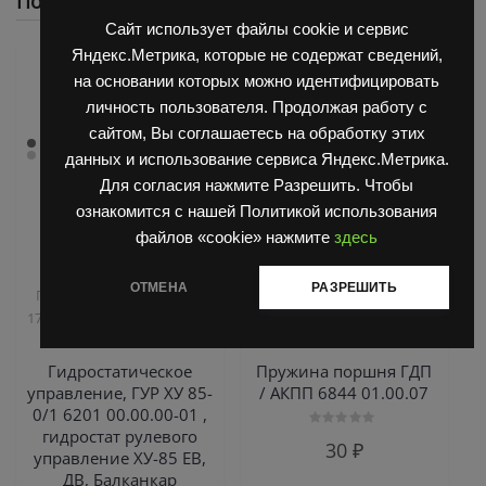
Похожие
Сайт использует файлы cookie и сервис
Яндекс.Метрика, которые не содержат сведений,
на основании которых можно идентифицировать
личность пользователя. Продолжая работу с
сайтом, Вы соглашаетесь на обработку этих
данных и использование сервиса Яндекс.Метрика.
Для согласия нажмите Разрешить. Чтобы
ознакомится с нашей Политикой использования
файлов «cookie» нажмите
здесь
,
,
Запчасти Балканкар
Запчасти Балканкар
ОТМЕНА
РАЗРЕШИТЬ
,
Погрузчик ДВ 1792, 1788,
Погрузчик ДВ 1661 , 1621
,
1794, 1784, 1786
Погрузчик
Погрузчик ДВ 1792, 1788,
ЕВ 735
1794, 1784, 1786
Гидростатическое
Пружина поршня ГДП
управление, ГУР ХУ 85-
/ АКПП 6844 01.00.07
0/1 6201 00.00.00-01 ,
гидростат рулевого
Оценка
30
₽
0
управление ХУ-85 ЕВ,
из
ДВ, Балканкар
5