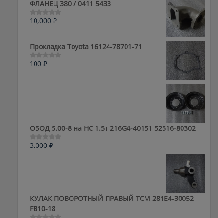
ФЛАНЕЦ 380 / 0411 5433
10,000
₽
Оценка
0
из
5
Прокладка Toyota 16124-78701-71
100
₽
Оценка
0
из
5
ОБОД 5.00-8 на HC 1.5т 216G4-40151 52516-80302
3,000
₽
Оценка
0
из
5
КУЛАК ПОВОРОТНЫЙ ПРАВЫЙ ТСМ 281E4-30052
FB10-18