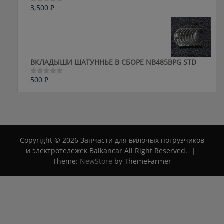
3,500
₽
Оценка
0
из
5
ВКЛАДЫШИ ШАТУННЬЕ В СБОРЕ NB485BPG STD
500
₽
Оценка
0
из
5
Copyright © 2026 Запчасти для вилочых погрузчиков
и электротележек Balkancar All Right Reserved.
|
Theme:
NewStore
by ThemeFarmer