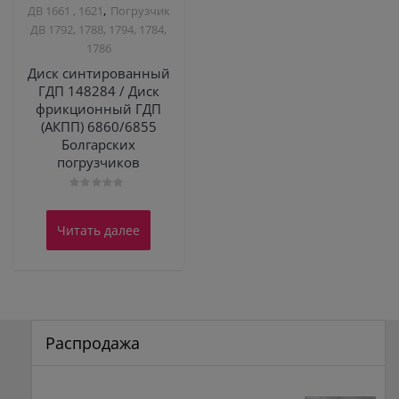
,
ДВ 1661 , 1621
Погрузчик
ДВ 1792, 1788, 1794, 1784,
1786
Диск синтированный
ГДП 148284 / Диск
фрикционный ГДП
(АКПП) 6860/6855
Болгарских
погрузчиков
Оценка
0
из
Читать далее
5
Распродажа