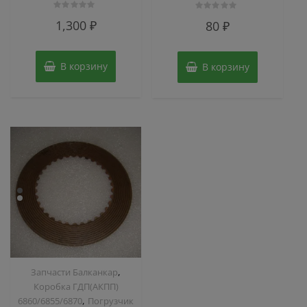
Оценка
Оценка
1,300
₽
80
₽
0
0
из
из
5
5
В корзину
В корзину
,
Запчасти Балканкар
Коробка ГДП(АКПП)
,
6860/6855/6870
Погрузчик