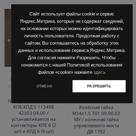
Сайт использует файлы cookie и сервис
Яндекс.Метрика, которые не содержат сведений,
на основании которых можно идентифицировать
личность пользователя. Продолжая работу с
сайтом, Вы соглашаетесь на обработку этих
данных и использование сервиса Яндекс.Метрика.
Для согласия нажмите Разрешить. Чтобы
ознакомится с нашей Политикой использования
файлов «cookie» нажмите
здесь
,
,
Запчасти Балканкар
Запчасти Балканкар
,
Запчасти ЕП 001 / ЕП 006 /
Погрузчик ДВ 1661 , 1621
,
ЕП 011 / ЕС 301
Погрузчик
Погрузчик ДВ 1792, 1788,
ОТМЕНА
РАЗРЕШИТЬ
,
ЕВ 687
1794, 1784, 1786
Управляемый мост ДВ 1792
Неподвижный контакт
КПЕ-КПД 5 113498
Колёсная гайка
42353 04.00 /
М14х1,5 701 09.00.02
устанавливается на
МУ / колесная гайка
контакторы КПЕ 6 (2
управляемого моста
шт) и КПД 6 (4 шт)
ДВ 1792