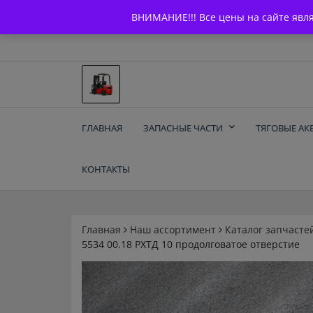
Skip
+7 (903) 294-61-75
info@bcarparts.ru
ВНИМАНИЕ!!! Все цены на сайте явл
to
content
Запчасти для вилочы
ГЛАВНАЯ
ЗАПАСНЫЕ ЧАСТИ
ТЯГОВЫЕ АК
погрузчиков и
КОНТАКТЫ
электротележек
Balkancar
Главная
Наш ассортимент
Каталог запчасте
5534 00.18 РХТД 10 продолговатое отверстие