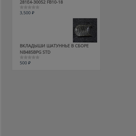
281E4-30052 FB10-18
3,500
₽
Оценка
0
из
5
ВКЛАДЫШИ ШАТУННЬЕ В СБОРЕ
NB485BPG STD
500
₽
Оценка
0
из
5