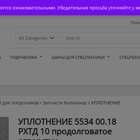
Главная
яются ознакомительными. Убедительная просьба уточняйте у м
Дос
Поли
х
Б
ГИДРАВЛИКА
ШИНЫ ДЛЯ СПЕЦТЕХНИКИ
СПЕЦТЕХ
й для погрузчиков
Запчасти Балканкар
УПЛОТНЕНИЕ
УПЛОТНЕНИЕ 5534 00.18
РХТД 10 продолговатое