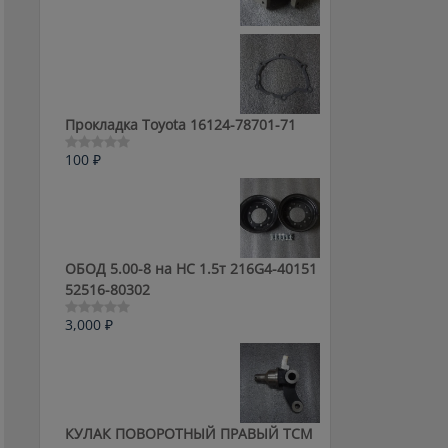
0
из
5
Прокладка Toyota 16124-78701-71
100
₽
Оценка
0
из
5
ОБОД 5.00-8 на HC 1.5т 216G4-40151
52516-80302
3,000
₽
Оценка
0
из
5
КУЛАК ПОВОРОТНЫЙ ПРАВЫЙ ТСМ