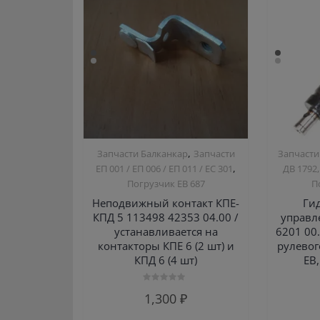
,
Запчасти Балканкар
Запчасти
Запчасти
,
ЕП 001 / ЕП 006 / ЕП 011 / ЕС 301
ДВ 1792,
Погрузчик ЕВ 687
П
Неподвижный контакт КПЕ-
Ги
КПД 5 113498 42353 04.00 /
управле
устанавливается на
6201 00.
контакторы КПЕ 6 (2 шт) и
рулевог
КПД 6 (4 шт)
ЕВ
Оценка
1,300
₽
0
из
5