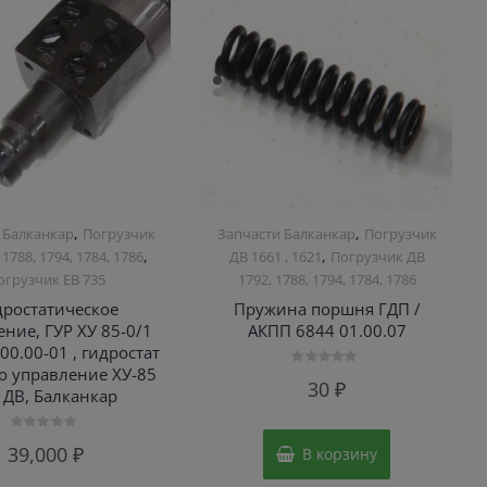
,
,
 Балканкар
Погрузчик
Запчасти Балканкар
Погрузчик
,
,
 1788, 1794, 1784, 1786
ДВ 1661 , 1621
Погрузчик ДВ
огрузчик ЕВ 735
1792, 1788, 1794, 1784, 1786
дростатическое
Пружина поршня ГДП /
ние, ГУР ХУ 85-0/1
АКПП 6844 01.00.07
00.00-01 , гидростат
о управление ХУ-85
Оценка
30
₽
0
, ДВ, Балканкар
из
5
Оценка
39,000
₽
В корзину
0
из
5