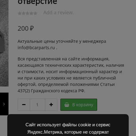
отверстие
Add a review.
200
₽
Актуальные цены уточняйте у менеджера
info@bcarparts.ru .
Вся представленная на сайте информация,
касающаяся технических характеристик, наличия
и стоимости, носит информационный характер и
ни при каких условиях не является публичной
офертой, определяемой положениями Статьи
437(2) Гражданского кодекса РФ.
УПЛОТНЕНИЕ
В корзину
5534
00.18
РХТД
Артикул:
2K11550 Super
Сайт использует файлы cookie и сервис
10
Категории:
Запчасти Балканкар
,
Погрузчик ДВ
Яндекс.Метрика, которые не содержат
продолговатое
1792, 1788, 1794, 1784, 1786