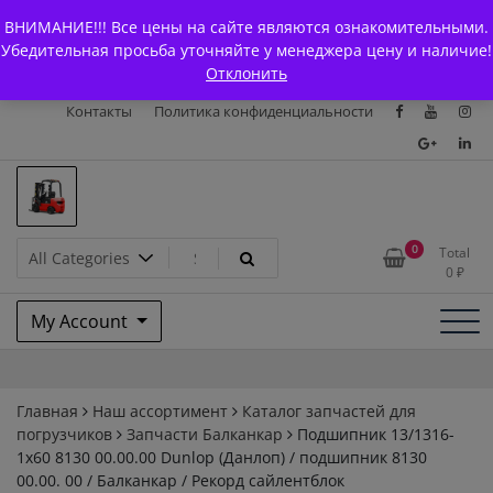
Skip
+7 (903) 294-61-75
info@bcarparts.ru
ВНИМАНИЕ!!! Все цены на сайте являются ознакомительными.
to
Главная
Магазин
О Компании
Каталоги
Убедительная просьба уточняйте у менеджера цену и наличие!
content
Отклонить
Сертификаты
Доставка и оплата
Гарантия
Вакансии
Контакты
Политика конфиденциальности
Запчасти для вилочых
0
Total
0
₽
погрузчиков и
My Account
электротележек Balkancar
Главная
Наш ассортимент
Каталог запчастей для
погрузчиков
Запчасти Балканкар
Подшипник 13/1316-
1х60 8130 00.00.00 Dunlop (Данлоп) / подшипник 8130
00.00. 00 / Балканкар / Рекорд сайлентблок