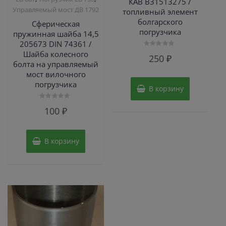
КАВ B31513275 /
Управляемый мост ДВ 1792
топливный элемент
болгарского
Сферическая
погрузчика
пружинная шайба 14,5
205673 DIN 74361 /
Шайба колесного
Оценка
250
₽
0
болта на управляемый
из
5
мост вилочного
погрузчика
В корзину
Оценка
100
₽
0
из
5
В корзину