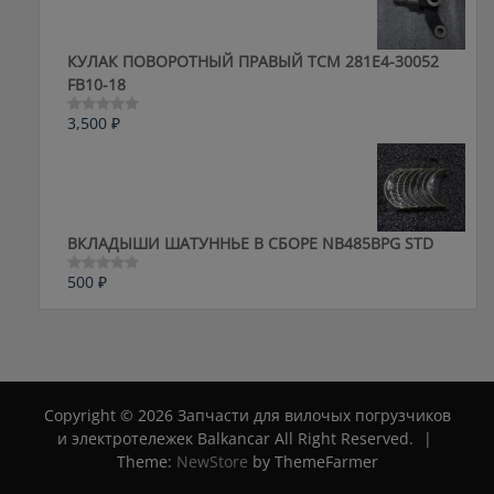
КУЛАК ПОВОРОТНЫЙ ПРАВЫЙ ТСМ 281E4-30052
FB10-18
3,500
₽
Оценка
0
из
5
ВКЛАДЫШИ ШАТУННЬЕ В СБОРЕ NB485BPG STD
500
₽
Оценка
0
из
5
Copyright © 2026 Запчасти для вилочых погрузчиков
и электротележек Balkancar All Right Reserved.
|
Theme:
NewStore
by ThemeFarmer