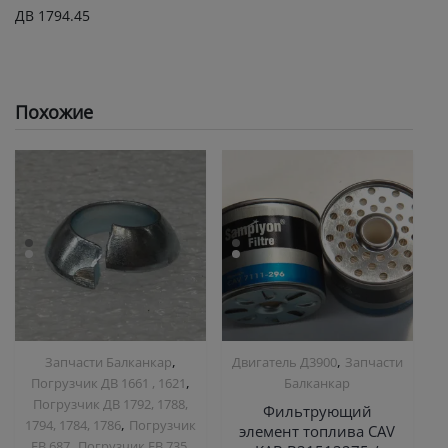
ДВ 1794.45
Похожие
,
,
Запчасти Балканкар
Двигатель Д3900
Запчасти
,
Погрузчик ДВ 1661 , 1621
Балканкар
Погрузчик ДВ 1792, 1788,
Фильтрующий
,
1794, 1784, 1786
Погрузчик
элемент топлива CAV
,
,
ЕВ 687
Погрузчик ЕВ 735