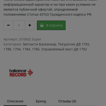
информационный характер и ни при каких условиях не
является публичной офертой, определяемой
положениями Статьи 437(2) Гражданского кодекса РФ.
Подшипник
В корзину
13/1316-
1х60
8130
Артикул:
2I10602 Super
00.00.00
Категории:
Запчасти Балканкар
,
Погрузчик ДВ 1792,
Dunlop
1788, 1794, 1784, 1786
,
Управляемый мост ДВ 1792
(Данлоп)
/
подшипник
8130
00.00.
00
/
Балканкар
/
Рекорд
Описание
Бренд
Отзывы (0)
сайлентблок