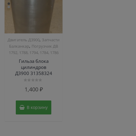
,
Двигатель Д3900
Запчасти
,
Балканкар
Погрузчик ДВ
1792, 1788, 1794, 1784, 1786
Гильза блока
цилиндров
Д3900 31358324
Оценка
1,400
₽
0
из
5
В корзину