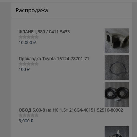
Распродажа
ФЛАНЕЦ 380 / 0411 5433
10,000
₽
Оценка
0
из
5
Прокладка Toyota 16124-78701-71
100
₽
Оценка
0
из
5
ОБОД 5.00-8 на HC 1.5т 216G4-40151 52516-80302
3,000
₽
Оценка
0
из
5