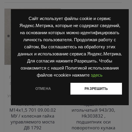
Сайт использует файлы cookie и сервис
Яндекс.Метрика, которые не содержат сведений,
на основании которых можно идентифицировать
личность пользователя. Продолжая работу с
сайтом, Вы соглашаетесь на обработку этих
данных и использование сервиса Яндекс.Метрика.
Для согласия нажмите Разрешить. Чтобы
ознакомится с нашей Политикой использования
,
,
Запчасти Балканкар
Запчасти Балканкар
файлов «cookie» нажмите
здесь
,
Погрузчик ДВ 1661 , 1621
Погрузчик ДВ 1792, 1788,
,
Погрузчик ДВ 1792, 1788,
1794, 1784, 1786
Погрузчик
ОТМЕНА
РАЗРЕШИТЬ
,
,
1794, 1784, 1786
ЕВ 735
Управляемый мост
Управляемый мост ДВ 1792
ДВ 1792
Колёсная гайка
Подшипник
М14х1,5 701 09.00.02
игольчатый 943/30,
МУ / колесная гайка
Hk303832 ,
управляемого моста
подшипник оси
ДВ 1792
поворотного кулака