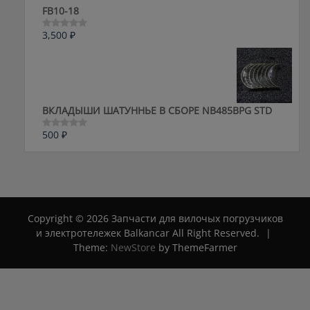
FB10-18
3,500
₽
Оценка
0
из
5
ВКЛАДЫШИ ШАТУННЬЕ В СБОРЕ NB485BPG STD
500
₽
Оценка
0
из
5
Copyright © 2026 Запчасти для вилочых погрузчиков
и электротележек Balkancar All Right Reserved.
|
Theme:
NewStore
by ThemeFarmer