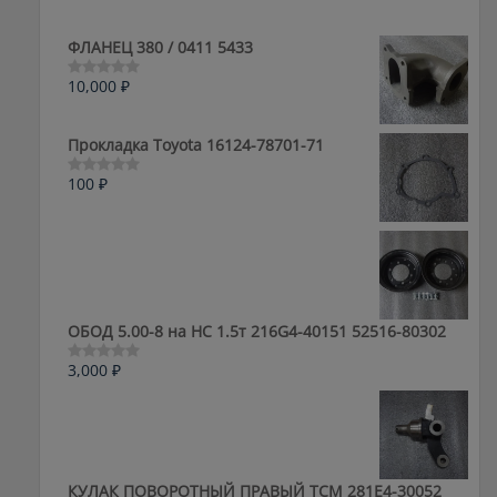
ФЛАНЕЦ 380 / 0411 5433
10,000
₽
Оценка
0
из
5
Прокладка Toyota 16124-78701-71
100
₽
Оценка
0
из
5
ОБОД 5.00-8 на HC 1.5т 216G4-40151 52516-80302
3,000
₽
Оценка
0
из
5
КУЛАК ПОВОРОТНЫЙ ПРАВЫЙ ТСМ 281E4-30052