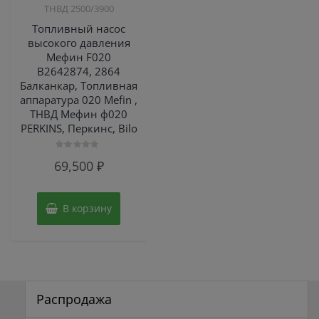
ТНВД 2500/3900
Топливный насос
высокого давления
Мефин F020
B2642874, 2864
Балканкар, Топливная
аппаратура 020 Mefin ,
ТНВД Мефин ф020
PERKINS, Перкинс, Bilo
Оценка
69,500
₽
0
из
5
В корзину
Распродажа