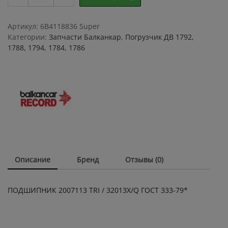
2007113
TRI
/
Артикул:
6B4118836 Super
32013X/Q
Категории:
Запчасти Балканкар
,
Погрузчик ДВ 1792,
ГОСТ
1788, 1794, 1784, 1786
333-
79*
quantity
Описание
Бренд
Отзывы (0)
ПОДШИПНИК 2007113 TRI / 32013X/Q ГОСТ 333-79*