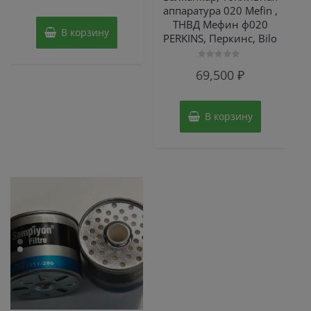
аппаратура 020 Mefin ,
5
ТНВД Мефин ф020
В корзину
PERKINS, Перкинс, Bilo
Оценка
69,500
₽
0
из
5
В корзину