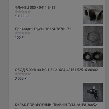
ФЛАНЕЦ 380 / 0411 5433
10,000
₽
Оценка
0
из
5
Прокладка Toyota 16124-78701-71
100
₽
Оценка
0
из
5
ОБОД 5.00-8 на HC 1.5т 216G4-40151 52516-80302
3,000
₽
Оценка
0
из
5
КУЛАК ПОВОРОТНЫЙ ПРАВЫЙ ТСМ 281E4-30052