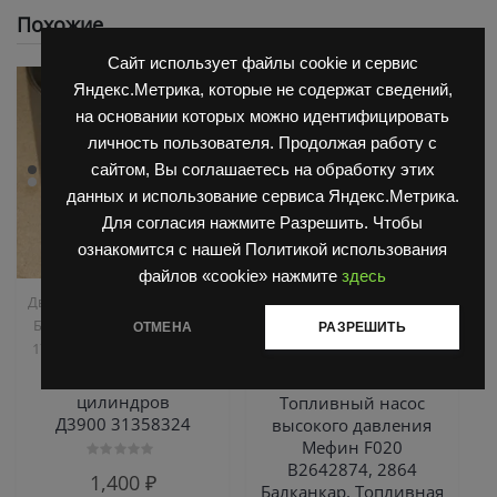
Похожие
Сайт использует файлы cookie и сервис
Яндекс.Метрика, которые не содержат сведений,
на основании которых можно идентифицировать
личность пользователя. Продолжая работу с
сайтом, Вы соглашаетесь на обработку этих
данных и использование сервиса Яндекс.Метрика.
Для согласия нажмите Разрешить. Чтобы
ознакомится с нашей Политикой использования
файлов «cookie» нажмите
здесь
,
,
Двигатель Д3900
Запчасти
Двигатель Д3900
Запчасти
,
,
Балканкар
Погрузчик ДВ
Балканкар
Погрузчик ДВ
ОТМЕНА
РАЗРЕШИТЬ
,
1792, 1788, 1794, 1784, 1786
1792, 1788, 1794, 1784, 1786
ТНВД 2500/3900
Гильза блока
цилиндров
Топливный насос
Д3900 31358324
высокого давления
Мефин F020
B2642874, 2864
Оценка
1,400
₽
0
Балканкар, Топливная
из