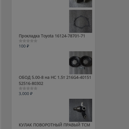
0
из
5
Прокладка Toyota 16124-78701-71
100
₽
Оценка
0
из
5
ОБОД 5.00-8 на HC 1.5т 216G4-40151
52516-80302
3,000
₽
Оценка
0
из
5
КУЛАК ПОВОРОТНЫЙ ПРАВЫЙ ТСМ