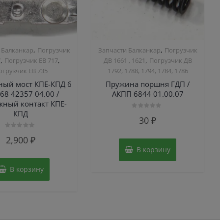
,
,
 Балканкар
Погрузчик
Запчасти Балканкар
Погрузчик
,
,
,
7
Погрузчик ЕВ 717
ДВ 1661 , 1621
Погрузчик ДВ
огрузчик ЕВ 735
1792, 1788, 1794, 1784, 1786
ный мост КПЕ-КПД 6
Пружина поршня ГДП /
68 42357 04.00 /
АКПП 6844 01.00.07
ный контакт КПЕ-
КПД
Оценка
30
₽
0
из
5
Оценка
2,900
₽
0
из
В корзину
5
В корзину