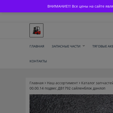
Skip
+7 (903) 294-61-75
info@bcarparts.ru
ВНИМАНИЕ!!! Все цены на сайте явл
to
content
Запчасти для вилочы
ГЛАВНАЯ
ЗАПАСНЫЕ ЧАСТИ
ТЯГОВЫЕ АК
погрузчиков и
КОНТАКТЫ
электротележек
Balkancar
Главная
Наш ассортимент
Каталог запчасте
00.00.14 подвес ДВ1792 сайленблок данлоп