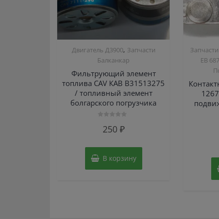
,
Двигатель Д3900
Запчасти
Запчасти
Балканкар
ЕВ 68
П
Фильтрующий элемент
топлива CAV КАВ B31513275
Контакт
/ топливный элемент
1267
болгарского погрузчика
подвиж
Оценка
250
₽
0
из
5
В корзину