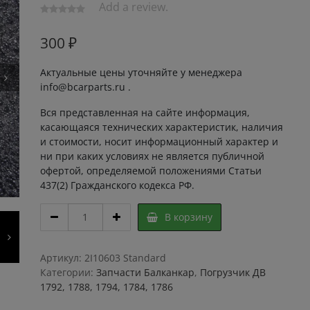
Add a review.
300
₽
Актуальные цены уточняйте у менеджера
info@bcarparts.ru .
Вся представленная на сайте информация,
касающаяся технических характеристик, наличия
и стоимости, носит информационный характер и
ни при каких условиях не является публичной
офертой, определяемой положениями Статьи
437(2) Гражданского кодекса РФ.
ОСЬ
В корзину
4925.3
00.00.14
подвес
Артикул:
2I10603 Standard
ДВ1792
Категории:
Запчасти Балканкар
,
Погрузчик ДВ
сайленблок
1792, 1788, 1794, 1784, 1786
данлоп