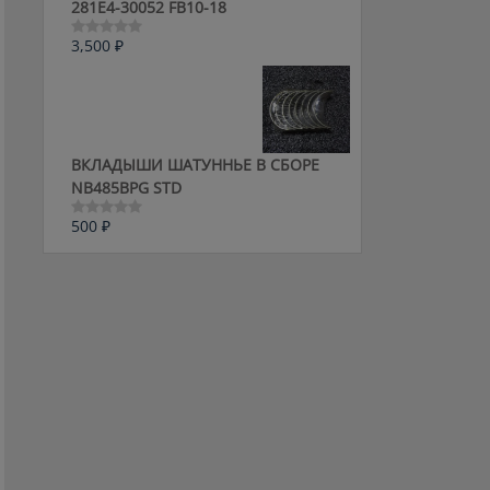
281E4-30052 FB10-18
3,500
₽
Оценка
0
из
5
ВКЛАДЫШИ ШАТУННЬЕ В СБОРЕ
NB485BPG STD
500
₽
Оценка
0
из
5