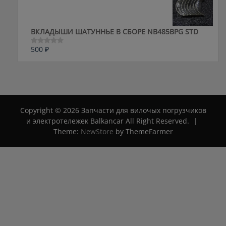
ВКЛАДЫШИ ШАТУННЬЕ В СБОРЕ NB485BPG STD
500
₽
Оценка
0
из
5
Copyright © 2026 Запчасти для вилочых погрузчиков
и электротележек Balkancar All Right Reserved.
|
Theme:
NewStore
by ThemeFarmer