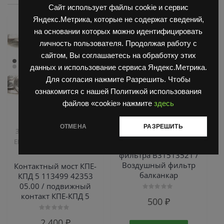
Сайт использует файлы cookie и сервис
Яндекс.Метрика, которые не содержат сведений,
на основании которых можно идентифицировать
личность пользователя. Продолжая работу с
сайтом, Вы соглашаетесь на обработку этих
данных и использование сервиса Яндекс.Метрика.
Для согласия нажмите Разрешить. Чтобы
ознакомится с нашей Политикой использования
файлов «cookie» нажмите
здесь
,
,
Запчасти Балканкар
Двигатель Д3900
Запчасти
ОТМЕНА
РАЗРЕШИТЬ
Запчасти ЕП 001 / ЕП 006 /
Балканкар
,
ЕП 011 / ЕС 301
Погрузчик
Элемент воздушного
ЕВ 687
фильтра В31513521 /
Воздушный фильтр
Контактный мост КПЕ-
балканкар
КПД 5 113499 42353
05.00 / подвижный
контакт КПЕ-КПД 5
Оценка
500
₽
0
из
5
Оценка
2,400
₽
0