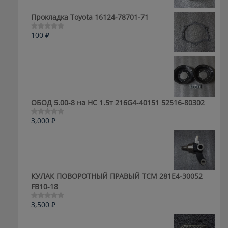
из
5
Прокладка Toyota 16124-78701-71
100
₽
Оценка
0
из
5
ОБОД 5.00-8 на HC 1.5т 216G4-40151 52516-80302
3,000
₽
Оценка
0
из
5
КУЛАК ПОВОРОТНЫЙ ПРАВЫЙ ТСМ 281E4-30052
FB10-18
3,500
₽
Оценка
0
из
5