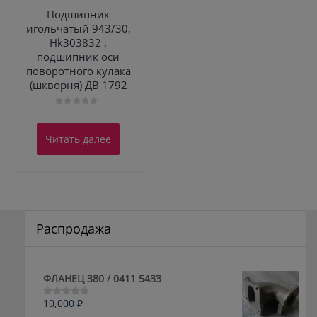
Подшипник
игольчатый 943/30,
Hk303832 ,
подшипник оси
поворотного кулака
(шкворня) ДВ 1792
Оценка
0
из
Читать далее
5
Распродажа
ФЛАНЕЦ 380 / 0411 5433
10,000
₽
Оценка
0