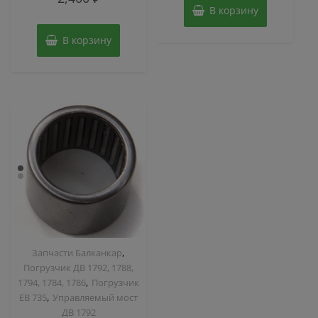
из
В корзину
5
В корзину
,
Запчасти Балканкар
Погрузчик ДВ 1792, 1788,
,
1794, 1784, 1786
Погрузчик
,
ЕВ 735
Управляемый мост
ДВ 1792