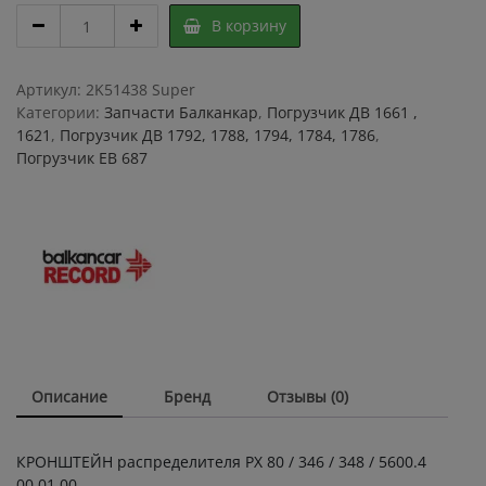
КРОНШТЕЙН
В корзину
распределителя
РХ
80
Артикул:
2K51438 Super
/
Категории:
Запчасти Балканкар
,
Погрузчик ДВ 1661 ,
346
1621
,
Погрузчик ДВ 1792, 1788, 1794, 1784, 1786
,
/
Погрузчик ЕВ 687
348
/
5600.4
00.01.00
quantity
Описание
Бренд
Отзывы (0)
КРОНШТЕЙН распределителя РХ 80 / 346 / 348 / 5600.4
00.01.00