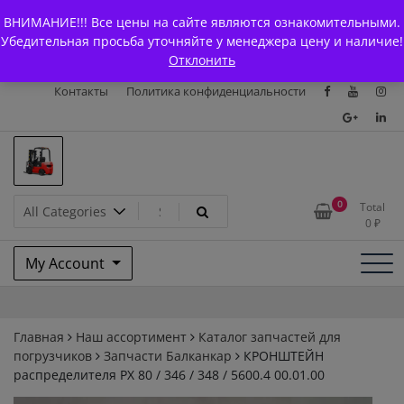
Skip
+7 (903) 294-61-75
info@bcarparts.ru
ВНИМАНИЕ!!! Все цены на сайте являются ознакомительными.
to
Главная
Магазин
О Компании
Каталоги
Убедительная просьба уточняйте у менеджера цену и наличие!
content
Отклонить
Сертификаты
Доставка и оплата
Гарантия
Вакансии
Контакты
Политика конфиденциальности
Запчасти для вилочых
0
Total
0
₽
погрузчиков и
My Account
электротележек Balkancar
Главная
Наш ассортимент
Каталог запчастей для
погрузчиков
Запчасти Балканкар
КРОНШТЕЙН
распределителя РХ 80 / 346 / 348 / 5600.4 00.01.00