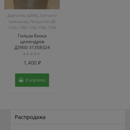
,
Двигатель Д3900
Запчасти
,
Балканкар
Погрузчик ДВ
1792, 1788, 1794, 1784, 1786
Гильза блока
цилиндров
Д3900 31358324
Оценка
1,400
₽
0
из
5
В корзину
Распродажа