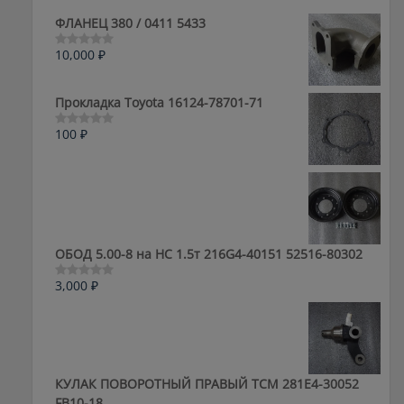
ФЛАНЕЦ 380 / 0411 5433
10,000
₽
Оценка
0
из
5
Прокладка Toyota 16124-78701-71
100
₽
Оценка
0
из
5
ОБОД 5.00-8 на HC 1.5т 216G4-40151 52516-80302
3,000
₽
Оценка
0
из
5
КУЛАК ПОВОРОТНЫЙ ПРАВЫЙ ТСМ 281E4-30052
FB10-18