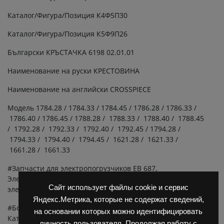
Каталог/Фигура/Позиция К4Ф5П30
Каталог/Фигура/Позиция К5Ф9П26
Български КРЪСТАЧКА 6198 02.01.01
Наименование на руски КРЕСТОВИНА
Наименование на английски CROSSPIECE
Модель 1784.28 / 1784.33 / 1784.45 / 1786.28 / 1786.33 /
1786.40 / 1786.45 / 1788.28 / 1788.33 / 1788.40 / 1788.45
/ 1792.28 / 1792.33 / 1792.40 / 1792.45 / 1794.28 /
1794.33 / 1794.40 / 1794.45 / 1621.28 / 1621.33 /
1661.28 / 1661.33
#Запчасти для электропогрузчиков ЕВ 687,
Электропогрузчик EВ 687, запчасти для
Сайт использует файлы cookie и сервис
электропогрузчиков,
запчасти ЕВ 687
.
Яндекс.Метрика, которые не содержат сведений,
#Болгарские автопогрузчики ДВ 1784, ДВ 1792, ДВ1798
на основании которых можно идентифицировать
Каталог
личность пользователя. Продолжая работу с