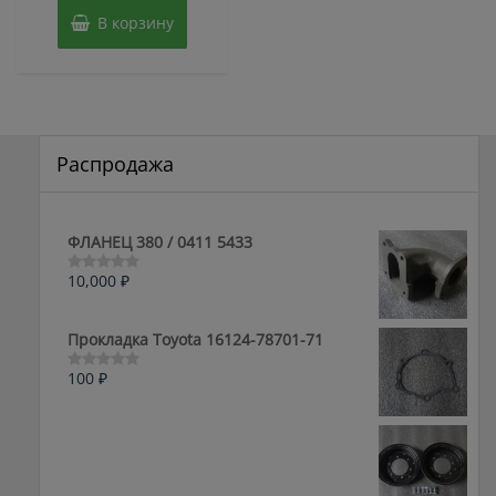
В корзину
Распродажа
ФЛАНЕЦ 380 / 0411 5433
10,000
₽
Оценка
0
из
5
Прокладка Toyota 16124-78701-71
100
₽
Оценка
0
из
5