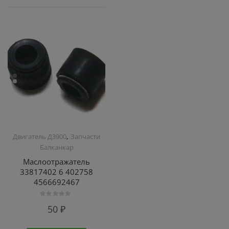
,
Двигатель Д3900
Запчасти
Балканкар
Маслоотражатель
33817402 6 402758
4566692467
Оценка
50
₽
0
из
5