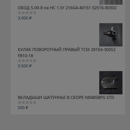
ОБОД 5.00-8 на HC 1.5т 216G4-40151 52516-80302
3,000
₽
Оценка
0
из
5
КУЛАК ПОВОРОТНЫЙ ПРАВЫЙ ТСМ 281E4-30052
FB10-18
3,500
₽
Оценка
0
из
5
ВКЛАДЫШИ ШАТУННЬЕ В СБОРЕ NB485BPG STD
500
₽
Оценка
0
из
5