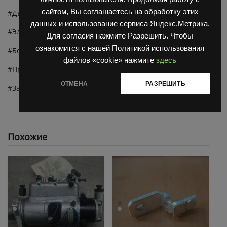
сайтом, Вы соглашаетесь на обработку этих
#Двигатель Д 3900 Каталог
данных и использование сервиса Яндекс.Метрика.
#Электротележки ЕП 006 ЕП 011 Каталог
Для согласия нажмите Разрешить. Чтобы
ознакомится с нашей Политикой использования
#Болгарские электропогрузчики ЕВ 687 Каталог
файлов «cookie» нажмите
здесь
#Продажа запчастей balkancar дв 1792m
ОТМЕНА
РАЗРЕШИТЬ
#Запчасти для погрузчика дв 1792
Похожие