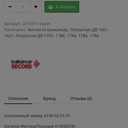
Крестовина
В корзину
6198
02.01.01
/
Артикул:
2F10515 Super
ДВ
Категории:
Запчасти Балканкар
,
Погрузчик ДВ 1661 ,
1792
1621
,
Погрузчик ДВ 1792, 1788, 1794, 1784, 1786
,
ДВ
1661/
крестовина
ведущего
моста
quantity
Описание
Бренд
Отзывы (0)
Каталожный номер 6198 02.01.01
Каталог/Фигура/Позиция К1Ф20П30