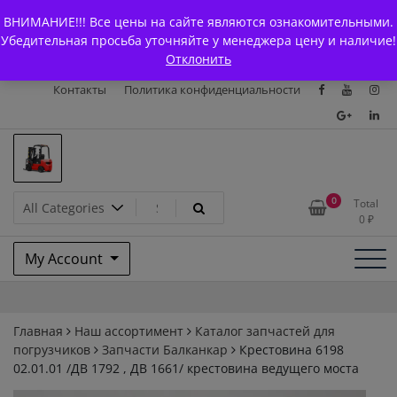
Skip
+7 (903) 294-61-75
info@bcarparts.ru
ВНИМАНИЕ!!! Все цены на сайте являются ознакомительными.
to
Главная
Магазин
О Компании
Каталоги
Убедительная просьба уточняйте у менеджера цену и наличие!
content
Отклонить
Сертификаты
Доставка и оплата
Гарантия
Вакансии
Контакты
Политика конфиденциальности
Запчасти для вилочых
0
Total
0
₽
погрузчиков и
My Account
электротележек Balkancar
Главная
Наш ассортимент
Каталог запчастей для
погрузчиков
Запчасти Балканкар
Крестовина 6198
02.01.01 /ДВ 1792 , ДВ 1661/ крестовина ведущего моста