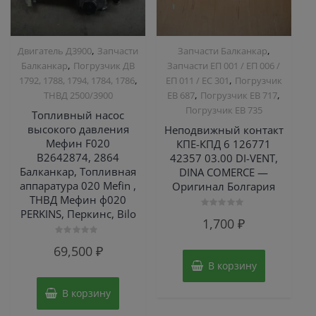
,
,
Двигатель Д3900
Запчасти
Запчасти Балканкар
,
Балканкар
Погрузчик ДВ
Запчасти ЕП 001 / ЕП 006 /
,
,
1792, 1788, 1794, 1784, 1786
ЕП 011 / ЕС 301
Погрузчик
,
,
ТНВД 2500/3900
ЕВ 687
Погрузчик ЕВ 717
Погрузчик ЕВ 735
Топливный насос
высокого давления
Неподвижный контакт
Мефин F020
КПЕ-КПД 6 126771
B2642874, 2864
42357 03.00 DI-VENT,
Балканкар, Топливная
DINA COMERCE —
аппаратура 020 Mefin ,
Оригинал Болгария
ТНВД Мефин ф020
PERKINS, Перкинс, Bilo
Оценка
1,700
₽
0
из
5
Оценка
69,500
₽
0
из
В корзину
5
В корзину