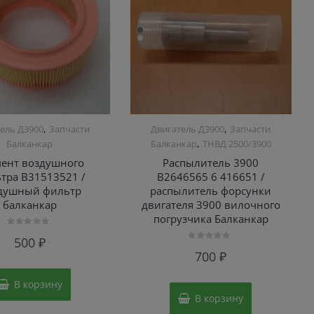
,
,
ель Д3900
Запчасти
Двигатель Д3900
Запчасти
,
Балканкар
Балканкар
ТНВД 2500/3900
ент воздушного
Распылитель 3900
тра В31513521 /
B2646565 6 416651 /
душный фильтр
распылитель форсунки
балканкар
двигателя 3900 вилочного
погрузчика Балканкар
Оценка
500
₽
0
Оценка
из
700
₽
0
5
из
5
В корзину
В корзину