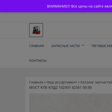
Skip
+7 (903) 294-61-75
info@bcarparts.ru
ВНИМАНИЕ!!! Все цены на сайте явл
to
content
Запчасти для вилочы
ГЛАВНАЯ
ЗАПАСНЫЕ ЧАСТИ
ТЯГОВЫЕ АК
погрузчиков и
КОНТАКТЫ
электротележек
Balkancar
Главная
Наш ассортимент
Каталог запчасте
МОСТ КПЕ-КПД2 102307 42361 09.00