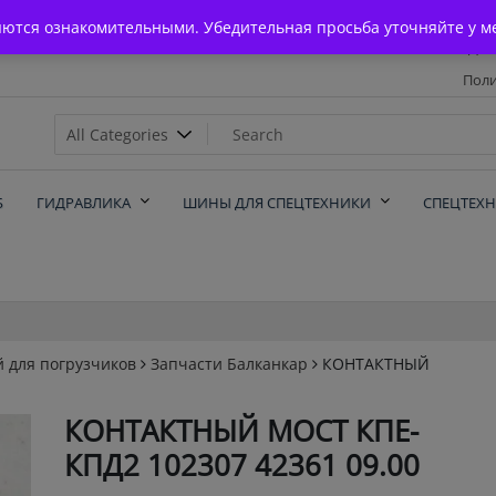
Главная
яются ознакомительными. Убедительная просьба уточняйте у м
Дос
Поли
х
Б
ГИДРАВЛИКА
ШИНЫ ДЛЯ СПЕЦТЕХНИКИ
СПЕЦТЕХ
й для погрузчиков
Запчасти Балканкар
КОНТАКТНЫЙ
КОНТАКТНЫЙ МОСТ КПЕ-
КПД2 102307 42361 09.00