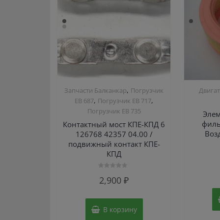
,
Запчасти Балканкар
Погрузчик
Двигат
,
,
ЕВ 687
Погрузчик ЕВ 717
Погрузчик ЕВ 735
Элем
филь
Контактный мост КПЕ-КПД 6
Воз
126768 42357 04.00 /
подвижный контакт КПЕ-
КПД
Оценка
2,900
₽
0
из
5
В корзину