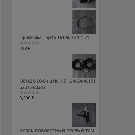
0
из
5
Прокладка Toyota 16124-78701-71
100
₽
Оценка
0
из
5
ОБОД 5.00-8 на HC 1.5т 216G4-40151
52516-80302
3,000
₽
Оценка
0
из
5
КУЛАК ПОВОРОТНЫЙ ПРАВЫЙ ТСМ