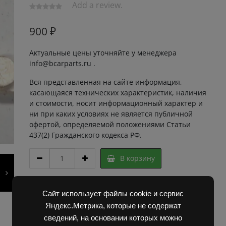
Add a review.
900
₽
Актуальные цены уточняйте у менеджера
info@bcarparts.ru .
Вся представленная на сайте информация,
касающаяся технических характеристик, наличия
и стоимости, носит информационный характер и
ни при каких условиях не является публичной
офертой, определяемой положениями Статьи
437(2) Гражданского кодекса РФ.
КОНТАКТНЫЙ
В корзину
МОСТ
КПЕ-
КПД2
Артикул:
2D23012
Сайт использует файлы cookie и сервис
102307
Категории:
Запчасти Балканкар
,
Запчасти ЕП 001 /
42361
Яндекс.Метрика, которые не содержат
ЕП 006 / ЕП 011 / ЕС 301
09.00
сведений, на основании которых можно