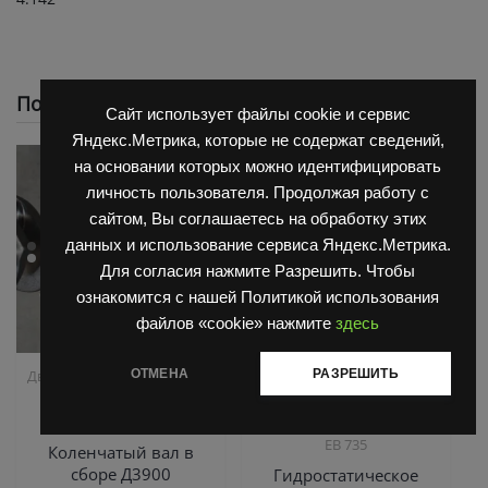
Похожие
Сайт использует файлы cookie и сервис
Яндекс.Метрика, которые не содержат сведений,
на основании которых можно идентифицировать
личность пользователя. Продолжая работу с
сайтом, Вы соглашаетесь на обработку этих
данных и использование сервиса Яндекс.Метрика.
Для согласия нажмите Разрешить. Чтобы
ознакомится с нашей Политикой использования
файлов «cookie» нажмите
здесь
,
,
ОТМЕНА
РАЗРЕШИТЬ
Двигатель Д3900
Запчасти
Запчасти Балканкар
,
Балканкар
ТНВД
Погрузчик ДВ 1792, 1788,
,
2500/3900
1794, 1784, 1786
Погрузчик
ЕВ 735
Коленчатый вал в
сборе Д3900
Гидростатическое