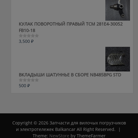
5
КУЛАК ПОВОРОТНЫЙ ПРАВЫЙ ТСМ 281E4-30052
FB10-18
3,500
₽
Оценка
0
из
5
ВКЛАДЫШИ ШАТУННЬЕ В СБОРЕ NB485BPG STD
500
₽
Оценка
0
из
5
Copyright © 2026 Запчасти для вилочых погрузчиков
и электротележек Balkancar All Right Reserved.
|
Theme:
NewStore
by ThemeFarmer