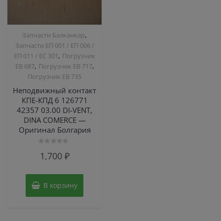
,
Запчасти Балканкар
Запчасти ЕП 001 / ЕП 006 /
,
ЕП 011 / ЕС 301
Погрузчик
,
,
ЕВ 687
Погрузчик ЕВ 717
Погрузчик ЕВ 735
Неподвижный контакт
КПЕ-КПД 6 126771
42357 03.00 DI-VENT,
DINA COMERCE —
Оригинал Болгария
Оценка
1,700
₽
0
из
5
В корзину