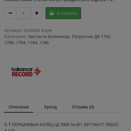
КОМПЛЕКТ
В корзину
ПОРШНЕВЫХ
КОЛЕЦ
Д
Артикул:
3A20000 Super
3900
Категории:
Запчасти Балканкар
,
Погрузчик ДВ 1792,
5к.
1788, 1794, 1784, 1786
БОЛГАРИЯ
ОРИГИНАЛ
ДРУЖБА
quantity
Описание
Бренд
Отзывы (0)
К-Т ПОРШНЕВЫХ КОЛЕЦ /Д 3900 5к.БГ/ 307196/СТ 3902/C
4.142