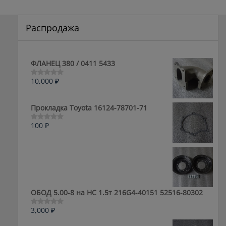
Распродажа
ФЛАНЕЦ 380 / 0411 5433
10,000
₽
Оценка
0
из
5
Прокладка Toyota 16124-78701-71
100
₽
Оценка
0
из
5
ОБОД 5.00-8 на HC 1.5т 216G4-40151 52516-80302
3,000
₽
Оценка
0
из