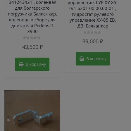
B41243421 , коленвал
управление, ГУР ХУ 85-
для болгарского
0/1 6201 00.00.00-01 ,
погрузчика Балканкар,
гидростат рулевого
коленвал в сборе для
управление ХУ-85 ЕВ,
двигателя Perkins D
ДВ, Балканкар
3900
Оценка
39,000
₽
0
Оценка
из
43,500
₽
0
5
из
5
В корзину
В корзину