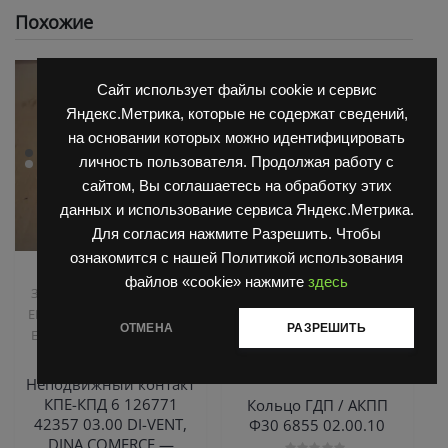
Похожие
Сайт использует файлы cookie и сервис
Яндекс.Метрика, которые не содержат сведений,
на основании которых можно идентифицировать
личность пользователя. Продолжая работу с
сайтом, Вы соглашаетесь на обработку этих
данных и использование сервиса Яндекс.Метрика.
Для согласия нажмите Разрешить. Чтобы
ознакомится с нашей Политикой использования
,
,
Запчасти Балканкар
Запчасти Балканкар
файлов «cookie» нажмите
здесь
Запчасти ЕП 001 / ЕП 006 /
Коробка ГДП(АКПП)
,
,
ЕП 011 / ЕС 301
Погрузчик
6860/6855/6870
Погрузчик
ОТМЕНА
РАЗРЕШИТЬ
,
,
,
ЕВ 687
Погрузчик ЕВ 717
ДВ 1661 , 1621
Погрузчик
Погрузчик ЕВ 735
ДВ 1792, 1788, 1794, 1784,
1786
Неподвижный контакт
КПЕ-КПД 6 126771
Кольцо ГДП / АКПП
42357 03.00 DI-VENT,
Ф30 6855 02.00.10
DINA COMERCE —