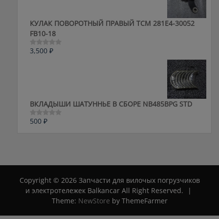
КУЛАК ПОВОРОТНЫЙ ПРАВЫЙ ТСМ 281E4-30052
FB10-18
3,500
₽
Оценка
0
из
5
ВКЛАДЫШИ ШАТУННЬЕ В СБОРЕ NB485BPG STD
500
₽
Оценка
0
из
5
Copyright © 2026 Запчасти для вилочых погрузчиков
и электротележек Balkancar All Right Reserved.
|
Theme:
NewStore
by ThemeFarmer