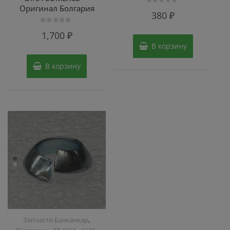
Оригинал Болгария
Оценка
380
₽
0
из
5
Оценка
1,700
₽
0
из
В корзину
5
В корзину
,
Запчасти Балканкар