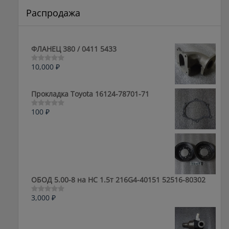
Распродажа
ФЛАНЕЦ 380 / 0411 5433
10,000
₽
Оценка
0
из
5
Прокладка Toyota 16124-78701-71
100
₽
Оценка
0
из
5
ОБОД 5.00-8 на HC 1.5т 216G4-40151 52516-80302
3,000
₽
Оценка
0
из
5