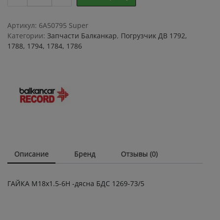
М18х1.5-
6Н
-дясна
Артикул:
6A50795 Super
БДС
Категории:
Запчасти Балканкар
,
Погрузчик ДВ 1792,
1269-
1788, 1794, 1784, 1786
73/5
quantity
Описание
Бренд
Отзывы (0)
ГАЙКА М18х1.5-6Н -дясна БДС 1269-73/5