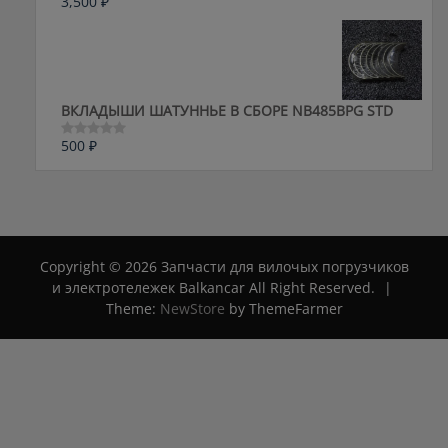
3,500
₽
Оценка
0
из
5
ВКЛАДЫШИ ШАТУННЬЕ В СБОРЕ NB485BPG STD
500
₽
Оценка
0
из
5
Copyright © 2026 Запчасти для вилочых погрузчиков
и электротележек Balkancar All Right Reserved.
|
Theme:
NewStore
by ThemeFarmer