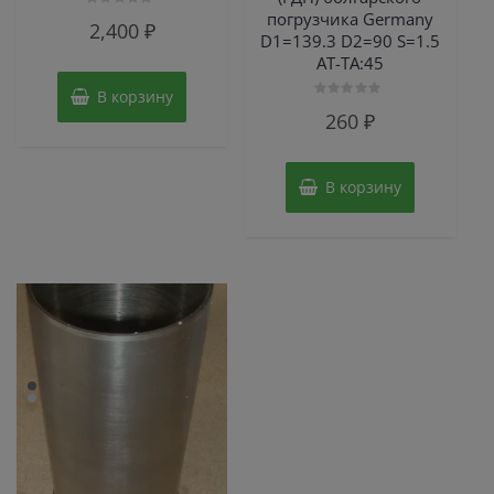
погрузчика Germany
Оценка
2,400
₽
0
D1=139.3 D2=90 S=1.5
из
5
AT-TA:45
В корзину
Оценка
260
₽
0
из
5
В корзину