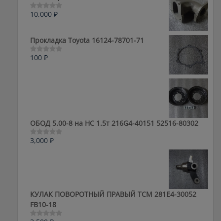
10,000
₽
Оценка
0
из
5
Прокладка Toyota 16124-78701-71
100
₽
Оценка
0
из
5
ОБОД 5.00-8 на HC 1.5т 216G4-40151 52516-80302
3,000
₽
Оценка
0
из
5
КУЛАК ПОВОРОТНЫЙ ПРАВЫЙ ТСМ 281E4-30052
FB10-18