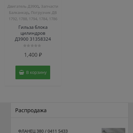
,
Двигатель Д3900
Запчасти
,
Балканкар
Погрузчик ДВ
1792, 1788, 1794, 1784, 1786
Гильза блока
цилиндров
Д3900 31358324
Оценка
1,400
₽
0
из
5
В корзину
Распродажа
ФЛАНЕЦ 380 / 0411 5433