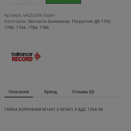
КОРОННАЯ
М16Х1.5
М16Х1.5
Артикул:
6A253206 Super
БДС
Категории:
Запчасти Балканкар
,
Погрузчик ДВ 1792,
1254-
1788, 1794, 1784, 1786
90
quantity
Описание
Бренд
Отзывы (0)
ГАЙКА КОРОННАЯ М16Х1.5 М16Х1.5 БДС 1254-90