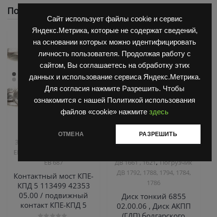
Похожие
Сайт использует файлы cookie и сервис
Яндекс.Метрика, которые не содержат сведений,
на основании которых можно идентифицировать
личность пользователя. Продолжая работу с
сайтом, Вы соглашаетесь на обработку этих
данных и использование сервиса Яндекс.Метрика.
Для согласия нажмите Разрешить. Чтобы
ознакомится с нашей Политикой использования
файлов «cookie» нажмите
здесь
,
,
Запчасти Балканкар
Запчасти Балканкар
ОТМЕНА
РАЗРЕШИТЬ
Запчасти ЕП 001 / ЕП 006 /
Коробка ГДП(АКПП)
,
,
ЕП 011 / ЕС 301
Погрузчик
6860/6855/6870
Погрузчик
,
ЕВ 687
ДВ 1661 , 1621
Погрузчик
ДВ 1792, 1788, 1794, 1784,
Контактный мост КПЕ-
1786
КПД 5 113499 42353
05.00 / подвижный
Диск тонкий 6855
контакт КПЕ-КПД 5
02.00.06 , Диск АКПП
(ГДП) болгарского