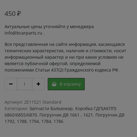
450
₽
Актуальные цены уточняйте у менеджера
info@bcarparts.ru .
Вся представленная на сайте информация, касающаяся
технических характеристик, наличия и стоимости, носит
информационный характер и ни при каких условиях не
является публичной офертой, определяемой
положениями Статьи 437(2) Гражданского кодекса РФ.
Диск
В корзину
ГДП
толстый
6855
Артикул:
2E11521 Standard
02.00.07
Категории:
Запчасти Балканкар
,
Коробка ГДП(АКПП)
/
6860/6855/6870
,
Погрузчик ДВ 1661 , 1621
,
Погрузчик ДВ
Диск
1792, 1788, 1794, 1784, 1786
АКПП
(ГДП)