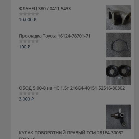
ФЛАНЕЦ 380 / 0411 5433
10,000
₽
Оценка
0
из
5
Прокладка Toyota 16124-78701-71
100
₽
Оценка
0
из
5
ОБОД 5.00-8 на HC 1.5т 216G4-40151 52516-80302
3,000
₽
Оценка
0
из
5
КУЛАК ПОВОРОТНЫЙ ПРАВЫЙ ТСМ 281E4-30052