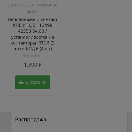
,
ЕП 011 / ЕС 301
Погрузчик
ЕВ 687
Неподвижный контакт
КПЕ-КПД 5 113498
42353 04.00 /
устанавливается на
контакторы КПЕ 6 (2
шт) и КПД 6 (4 шт)
Оценка
1,300
₽
0
из
5
В корзину
Распродажа