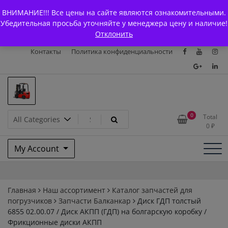
Skip
+7 (903) 294-61-75
info@bcarparts.ru
ВНИМАНИЕ!!! Все цены на сайте являются ознакомительными.
to
Главная
Магазин
О Компании
Каталоги
Убедительная просьба уточняйте у менеджера цену и наличие!
content
Отклонить
Сертификаты
Доставка и оплата
Гарантия
Вакансии
Контакты
Политика конфиденциальности
Запчасти для вилочых
0
Total
0
₽
погрузчиков и
My Account
электротележек Balkancar
Главная
Наш ассортимент
Каталог запчастей для
погрузчиков
Запчасти Балканкар
Диск ГДП толстый
6855 02.00.07 / Диск АКПП (ГДП) на болгарскую коробку /
Фрикционные диски АКПП