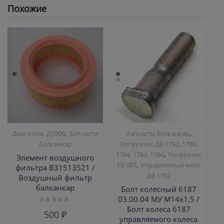
Похожие
,
,
Двигатель Д3900
Запчасти
Запчасти Балканкар
Балканкар
Погрузчик ДВ 1792, 1788,
,
1794, 1784, 1786
Погрузчик
Элемент воздушного
,
ЕВ 687
Управляемый мост
фильтра В31513521 /
ДВ 1792
Воздушный фильтр
балканкар
Болт колесный 6187
03.00.04 МУ М14х1,5 /
Болт колеса 6187
Оценка
500
₽
0
управляемого колеса
из