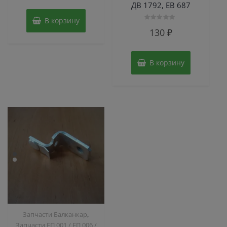
5
ДВ 1792, ЕВ 687
В корзину
Оценка
130
₽
0
из
5
В корзину
,
Запчасти Балканкар
Запчасти ЕП 001 / ЕП 006 /