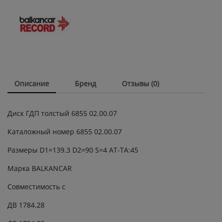
на
болгарскую
коробку
/
Фрикционные
диски
АКПП
quantity
Описание
Бренд
Отзывы (0)
Диск ГДП толстый 6855 02.00.07
Каталожный номер 6855 02.00.07
Размеры D1=139.3 D2=90 S=4 AT-TA:45
Марка BALKANCAR
Совместимость с
ДВ 1784.28