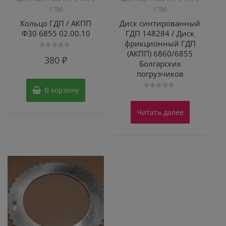
1786
1786
Кольцо ГДП / АКПП
Диск синтированный
Ф30 6855 02.00.10
ГДП 148284 / Диск
фрикционный ГДП
(АКПП) 6860/6855
Оценка
380
₽
0
Болгарских
из
погрузчиков
5
В корзину
Оценка
0
из
Читать далее
5