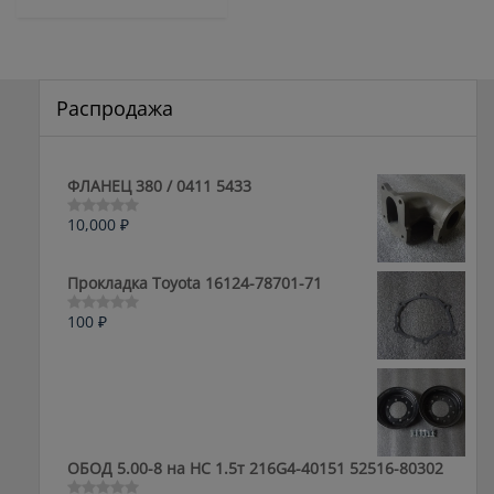
Распродажа
ФЛАНЕЦ 380 / 0411 5433
10,000
₽
Оценка
0
из
5
Прокладка Toyota 16124-78701-71
100
₽
Оценка
0
из
5
ОБОД 5.00-8 на HC 1.5т 216G4-40151 52516-80302