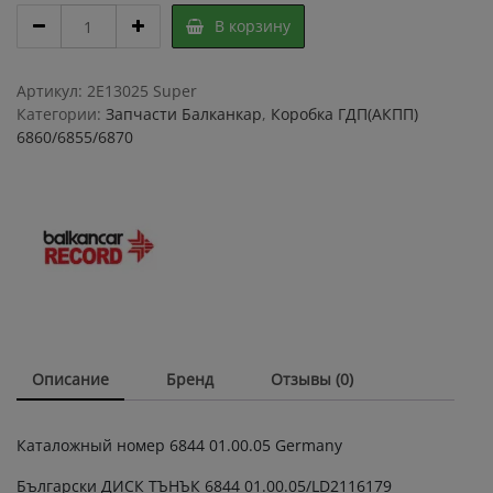
ДИСК
В корзину
ГДП
ТОНКИЙ
6844
Артикул:
2E13025 Super
,
Категории:
Запчасти Балканкар
,
Коробка ГДП(АКПП)
6844
6860/6855/6870
01.00.05
/
Диска
АКПП
тонкий
Балканкар
quantity
Описание
Бренд
Отзывы (0)
Каталожный номер 6844 01.00.05 Germany
Български ДИСК ТЪНЪК 6844 01.00.05/LD2116179