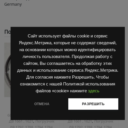
Germany
Похожие
Сайт использует файлы cookie и сервис
Яндекс.Метрика, которые не содержат сведений,
на основании которых можно идентифицировать
личность пользователя. Продолжая работу с
сайтом, Вы соглашаетесь на обработку этих
данных и использование сервиса Яндекс.Метрика.
Для согласия нажмите Разрешить. Чтобы
ознакомится с нашей Политикой использования
файлов «cookie» нажмите
здесь
,
,
Запчасти Балканкар
Запчасти Балканкар
ОТМЕНА
РАЗРЕШИТЬ
Коробка ГДП(АКПП)
Коробка ГДП(АКПП)
,
,
6860/6855/6870
Погрузчик
6860/6855/6870
Погрузчик
,
,
ДВ 1661 , 1621
Погрузчик
ДВ 1661 , 1621
Погрузчик
ДВ 1792, 1788, 1794, 1784,
ДВ 1792, 1788, 1794, 1784,