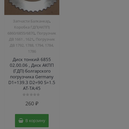
,
Запчасти Балканкар
Коробка ГДП(АКПП)
,
6860/6855/6870
Погрузчик
,
ДВ 1661 , 1621
Погрузчик
ДВ 1792, 1788, 1794, 1784,
1786
Диск тонкий 6855
02.00.06 , Диск АКПП
(ГДП) болгарского
погрузчика Germany
D1=139.3 D2=90 S=1.5
AT-TA:45
Оценка
260
₽
0
из
5
В корзину