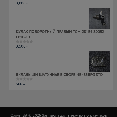
3,000
₽
Оценка
0
из
5
КУЛАК ПОВОРОТНЫЙ ПРАВЫЙ ТСМ 281E4-30052
FB10-18
3,500
₽
Оценка
0
из
5
ВКЛАДЫШИ ШАТУННЬЕ В СБОРЕ NB485BPG STD
500
₽
Оценка
0
из
5
Copyright © 2026 Запчасти для вилочых погрузчиков