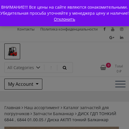
Skip
+7 (903) 294-61-75
info@bcarparts.ru
ВНИМАНИЕ!!! Все цены на сайте являются ознакомительными.
to
Главная
Магазин
О Компании
Каталоги
Убедительная просьба уточняйте у менеджера цену и наличие!
content
Отклонить
Сертификаты
Доставка и оплата
Гарантия
Вакансии
Контакты
Политика конфиденциальности
Запчасти для вилочых
0
Total
0
₽
погрузчиков и
My Account
электротележек Balkancar
Главная
Наш ассортимент
Каталог запчастей для
погрузчиков
Запчасти Балканкар
ДИСК ГДП ТОНКИЙ
6844 , 6844 01.00.05 / Диска АКПП тонкий Балканкар