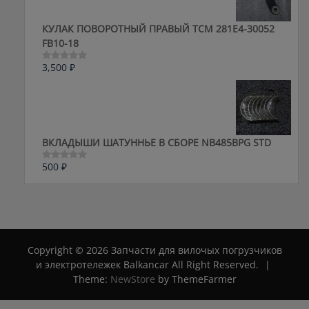
КУЛАК ПОВОРОТНЫЙ ПРАВЫЙ ТСМ 281E4-30052
FB10-18
3,500
₽
Оценка
0
из
5
ВКЛАДЫШИ ШАТУННЬЕ В СБОРЕ NB485BPG STD
500
₽
Оценка
0
из
5
Copyright © 2026 Запчасти для вилочых погрузчиков
и электротележек Balkancar All Right Reserved.
|
Theme:
NewStore
by ThemeFarmer