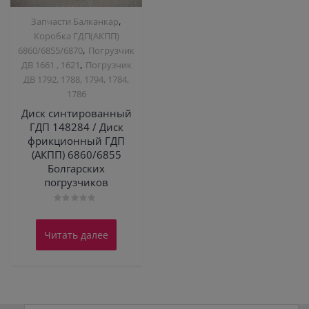
,
Запчасти Балканкар
Коробка ГДП(АКПП)
,
6860/6855/6870
Погрузчик
,
ДВ 1661 , 1621
Погрузчик
ДВ 1792, 1788, 1794, 1784,
1786
Диск синтированный
ГДП 148284 / Диск
фрикционный ГДП
(АКПП) 6860/6855
Болгарских
погрузчиков
Оценка
0
из
Читать далее
5