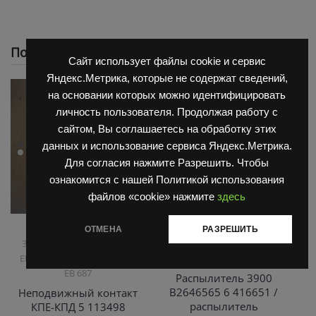
Похожие
Сайт использует файлы cookie и сервис
Яндекс.Метрика, которые не содержат сведений,
на основании которых можно идентифицировать
личность пользователя. Продолжая работу с
сайтом, Вы соглашаетесь на обработку этих
данных и использование сервиса Яндекс.Метрика.
Для согласия нажмите Разрешить. Чтобы
ознакомится с нашей Политикой использования
файлов «cookie» нажмите
здесь
,
,
Запчасти Балканкар
Двигатель Д3900
Запчасти
ОТМЕНА
РАЗРЕШИТЬ
,
Запчасти ЕП 001 / ЕП 006 /
Балканкар
ТНВД
,
ЕП 011 / ЕС 301
Погрузчик
2500/3900
ЕВ 687
Распылитель 3900
B2646565 6 416651 /
Неподвижный контакт
распылитель
КПЕ-КПД 5 113498