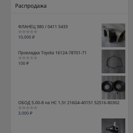
Распродажа
ФЛАНЕЦ 380 / 0411 5433
10,000
₽
Оценка
0
из
5
Прокладка Toyota 16124-78701-71
100
₽
Оценка
0
из
5
ОБОД 5.00-8 на HC 1.5т 216G4-40151 52516-80302
3,000
₽
Оценка
0
из
5