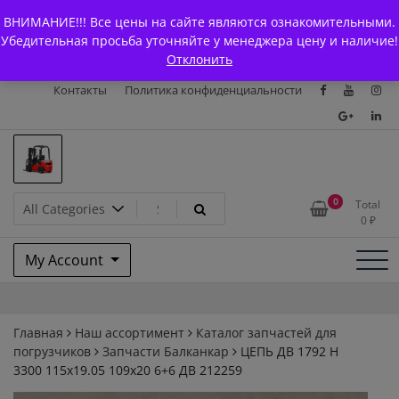
Skip
+7 (903) 294-61-75
info@bcarparts.ru
ВНИМАНИЕ!!! Все цены на сайте являются ознакомительными.
to
Главная
Магазин
О Компании
Каталоги
Убедительная просьба уточняйте у менеджера цену и наличие!
content
Отклонить
Сертификаты
Доставка и оплата
Гарантия
Вакансии
Контакты
Политика конфиденциальности
Запчасти для вилочых
0
Total
0
₽
погрузчиков и
My Account
электротележек Balkancar
Главная
Наш ассортимент
Каталог запчастей для
погрузчиков
Запчасти Балканкар
ЦЕПЬ ДВ 1792 Н
3300 115х19.05 109х20 6+6 ДВ 212259