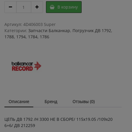
ЦЕПЬ
В корзину
ДВ
1792
Н
Артикул:
4D406003 Super
3300
Категории:
Запчасти Балканкар
,
Погрузчик ДВ 1792,
115х19.05
1788, 1794, 1784, 1786
109х20
6+6
ДВ
212259
quantity
Описание
Бренд
Отзывы (0)
ЦЕПЬ ДВ 1792 /Н 3300 НЕ В СБОРЕ/ 115х19.05 /109х20
6+6/ ДВ 212259