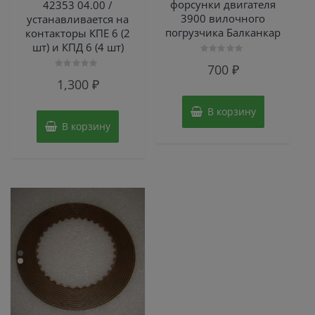
форсунки двигателя
42353 04.00 /
3900 вилочного
устанавливается на
погрузчика Балканкар
контакторы КПЕ 6 (2
шт) и КПД 6 (4 шт)
Оценка
700
₽
0
Оценка
из
1,300
₽
0
5
из
5
В корзину
В корзину